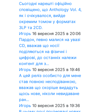
Сьогодні нарешті офіційно
сповіщено, що Anthology Vol. 4,
як і очікувалося, вийде
окремим томом у форматах
3LP та 2CD.
Игорь
16 вересня 2025 в 20:06
Пардон, певно малися на увазі
CD, вважав що носії
поділяються на фізичні і
цифрові, до останніх належи
контент для з...
Игорь
10 вересня 2025 в 19:46
А цей реліз особисто для мене
став повною несподіванкою,
вважав що скоріше видадуть
щось нове, ніколи невидаване
ран...
Игорь
10 вересня 2025 в 19:36
В цьому році поцінювачі нових