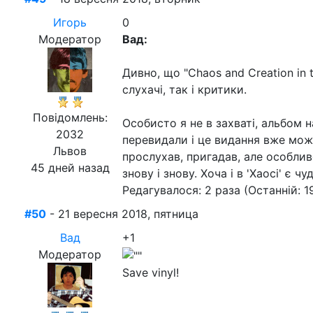
Игорь
0
Модератор
Вад:
Дивно, що "Chaos and Creation in
слухачі, так і критики.
Повідомлень:
Особисто я не в захваті, альбом 
2032
перевидали і це видання вже мож
Львов
прослухав, пригадав, але особли
45 дней назад
знову і знову. Хоча і в 'Хаосі' є 
Редагувалося: 2 раза (Останній: 1
#50
- 21 вересня 2018, пятница
Вад
+1
Модератор
Save vinyl!