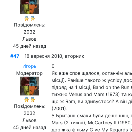
Повідомлень:
2032
Львов
45 дней назад
#47
- 18 вересня 2018, вторник
Игорь
0
Модератор
Як вже сповіщалося, останнім аль
місці). Раніше такого ж успіху д
підряд на 1 місці, Band on the Run 
тижню Venus and Mars (1973) та ко
що ж Ram, ви здивуєтеся? А він ді
Повідомлень:
(2001).
2032
У Британії смаки були дещо інші, 
Львов
Mars (2 тижні), McCartney ІІ (1980,
45 дней назад
доріжка фільму Give My Regards t