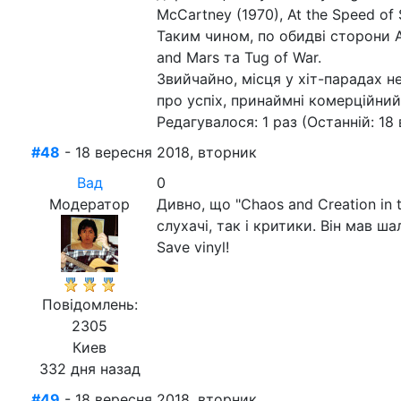
McCartney (1970), At the Speed of S
Таким чином, по обидві сторони 
and Mars та Tug of War.
Звийчайно, місця у хіт-парадах н
про успіх, принаймні комерційний
Редагувалося: 1 раз (Останній: 18
#48
- 18 вересня 2018, вторник
Вад
0
Модератор
Дивно, що "Chaos and Creation in
слухачі, так і критики. Він мав ша
Save vinyl!
Повідомлень:
2305
Киев
332 дня назад
#49
- 18 вересня 2018, вторник