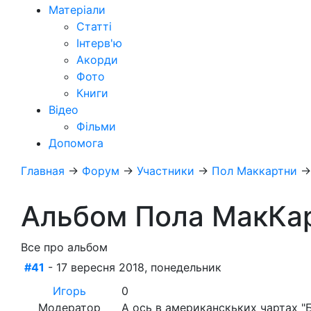
Матеріали
Статті
Інтерв'ю
Акорди
Фото
Книги
Відео
Фільми
Допомога
Главная
→
Форум
→
Участники
→
Пол Маккартни
Альбом Пола МакКарт
Все про альбом
#41
- 17 вересня 2018, понедельник
Игорь
0
Модератор
А ось в американскьких чартах "Б