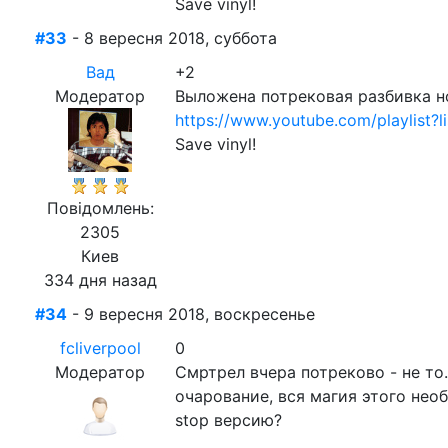
Save vinyl!
#33
- 8 вересня 2018, суббота
Вад
+2
Модератор
Выложена потрековая разбивка н
https://www.youtube.com/playlist
Save vinyl!
Повідомлень:
2305
Киев
334 дня назад
#34
- 9 вересня 2018, воскресенье
fcliverpool
0
Модератор
Смртрел вчера потреково - не то
очарование, вся магия этого нео
stop версию?