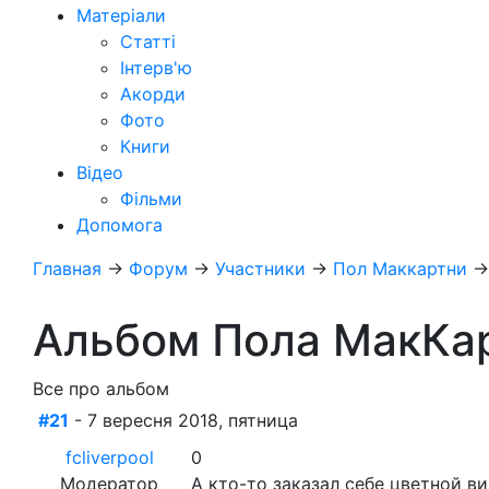
Матеріали
Статті
Інтерв'ю
Акорди
Фото
Книги
Відео
Фільми
Допомога
Главная
→
Форум
→
Участники
→
Пол Маккартни
Альбом Пола МакКарт
Все про альбом
#21
- 7 вересня 2018, пятница
fcliverpool
0
Модератор
А кто-то заказал себе цветной ви