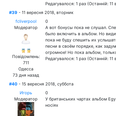
Редагувалося: 1 раз (Останній: 11 
#39
- 11 вересня 2018, вторник
fcliverpool
0
Модератор
А вот бонусы пока не слушал. Сп
было включить в альбом. Но види
пока не буду спешить их услышат
песни в своём порядке, как заду
огромное! Но пока альбом, тольк
Повідомлень:
Редагувалося: 1 раз (Останній: 11 
711
Одесса
73 дня назад
#40
- 15 вересня 2018, суббота
Игорь
0
Модератор
У британських чартах альбом Egypt
носіях