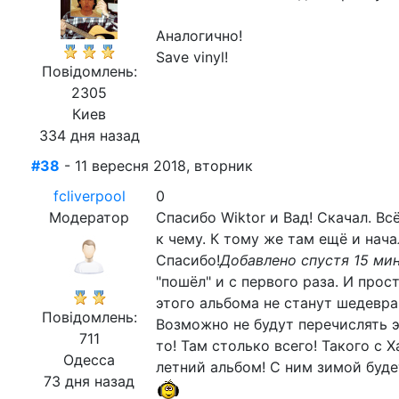
Аналогично!
Save vinyl!
Повідомлень:
2305
Киев
334 дня назад
#38
- 11 вересня 2018, вторник
fcliverpool
0
Модератор
Спасибо Wiktor и Вад! Скачал. Всё
к чему. К тому же там ещё и нач
Спасибо!
Добавлено спустя 15 ми
"пошёл" и с первого раза. И про
этого альбома не станут шедевра
Повідомлень:
Возможно не будут перечислять э
711
то! Там столько всего! Такого с 
Одесса
летний альбом! С ним зимой буде
73 дня назад