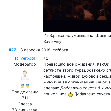
Изображение уменьшено. Щелкнит
Save vinyl!
#27
- 8 вересня 2018, суббота
fcliverpool
+2
Модератор
Превзошло все ожидания! КакOй ко
сетлисте этого тура
Добавлено сп
настоящей, живой духовой секци
минут
Какая организация! Какой 
сделано!
Добавлено спустя 8 мин
Повідомлень:
прикольное
Добавлено спустя
711
Одесса
73 дня назад