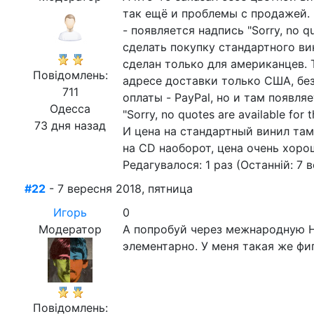
так ещё и проблемы с продажей. 
- появляется надпись "Sorry, no qu
сделать покупку стандартного вин
сделан только для американцев. Т
Повідомлень:
адресе доставки только США, бе
711
оплаты - PayPal, но и там появля
Одесса
"Sorry, no quotes are available for
73 дня назад
И цена на стандартный винил там
на CD наоборот, цена очень хоро
Редагувалося: 1 раз (Останній: 7 в
#22
- 7 вересня 2018, пятница
Игорь
0
Модератор
А попробуй через межнародную Но
элементарно. У меня такая же фиг
Повідомлень: