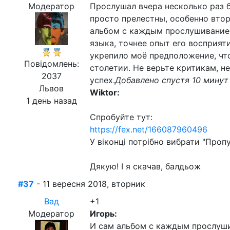
Модератор
Прослушал вчера несколько раз бо
просто прелестны, особенно втор
альбом с каждым прослушиванием 
языка, точнее опыт его восприяти
укрепило моё предположение, чт
Повідомлень:
столетии. Не верьте критикам, н
2037
успех.
Добавлено спустя 10 минут
Львов
Wiktor:
1 день назад
Спробуйте тут:
https://fex.net/166087960496
У віконці потрібно вибрати "Пропу
Дякую! І я скачав, балдьож
#37
- 11 вересня 2018, вторник
Вад
+1
Модератор
Игорь:
И сам альбом с каждым прослуши