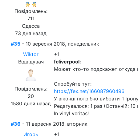
Повідомлень:
711
Одесса
73 дня назад
#35
- 10 вересня 2018, понедельник
Wiktor
+1
Відвідувач
fcliverpool:
Может кто-то подскажет откуда 
Спробуйте тут:
Повідомлень:
https://fex.net/166087960496
20
У віконці потрібно вибрати "Пропу
1580 дней назад
Редагувалося: 1 раз (Останній: 10
In vinyl veritas!
#36
- 11 вересня 2018, вторник
Игорь
+1