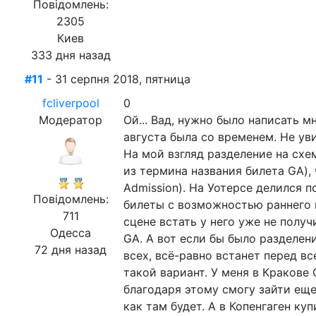
Повідомлень:
2305
Киев
333 дня назад
#11
- 31 серпня 2018, пятница
fcliverpool
0
Модератор
Ой... Вад, нужно было написать м
августа была со временем. Не ув
На мой взгляд разделение на схе
из термина названия билета GA), 
Admission). На Уотерсе делился п
Повідомлень:
билеты с возможностью раннего вх
711
сцене встать у него уже не полу
Одесса
GА. А вот если бы было разделен
72 дня назад
всех, всё-равно встанет перед вс
такой вариант. У меня в Кракове 
благодаря этому смогу зайти еще
как там будет. А в Копенгаген куп