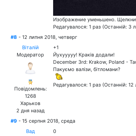
Изображение уменьшено. Щелкнит
Редагувалося: 1 раз (Останній: 3 л
#8
- 12 липня 2018, четверг
Віталій
+1
Модератор
Йухууууу! Краків додали!
December 3rd: Krakow, Poland - Ta
Пакуємо валізи, бітломани?
Редагувалося: 1 раз (Останній: 12 
Повідомлень:
1268
Харьков
2 дня назад
#9
- 15 серпня 2018, среда
Вад
0