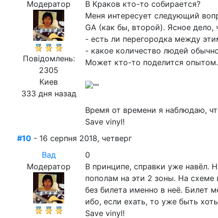
Модератор
В Краков кто-то собирается?
Меня интересует следующий вопро
GA (как бы, второй). Ясное дело,
- есть ли перегородка между эт
- какое количество людей обычно
Повідомлень:
Может кто-то поделится опытом.
2305
Киев
333 дня назад
Время от времени я наблюдаю, чт
Save vinyl!
#10
- 16 серпня 2018, четверг
Вад
0
Модератор
В принципе, справки уже навёл. 
пополам на эти 2 зоны. На схем
без билета именно в неё. Билет 
ибо, если ехать, то уже быть хот
Save vinyl!