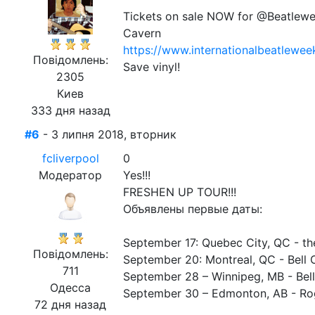
Tickets on sale NOW for @Beatleweek
Cavern
https://www.internationalbeatlewee
Повідомлень:
Save vinyl!
2305
Киев
333 дня назад
#6
- 3 липня 2018, вторник
fcliverpool
0
Модератор
Yes!!!
FRESHEN UP TOUR!!!
Объявлены первые даты:
September 17: Quebec City, QC - th
Повідомлень:
September 20: Montreal, QC - Bell 
711
September 28 – Winnipeg, MB - Bel
Одесса
September 30 – Edmonton, AB - Ro
72 дня назад