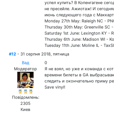
успел купить? В Копенгагене сего
не пресейле. Ажиотаж! И сегодня
июнь следующего года с Маккартн
Monday 27th May: Raleigh NC - PN
Thursday 30th May: Greenville SC -
Saturday 1st June: Lexington KY - 
Thursday 6th June: Madison WI - Ko
Tuesday 11th June: Moline IL - TaxS
#12
- 31 серпня 2018, пятница
Вад
0
Модератор
Я не взял, но уже и команда с к
времени билеты в GA выбрасываю
следить и окончательно приму р
Save vinyl!
Повідомлень:
2305
Киев