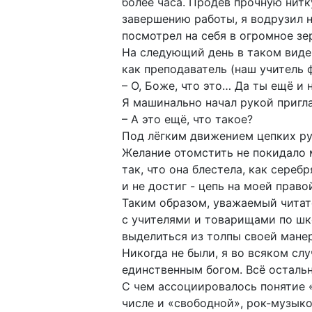
более часа. Продев прочную нитк
завершению работы, я водрузил н
посмотрел на себя в огромное зе
На следующий день в таком виде 
как преподаватель (наш учитель 
– О, Боже, что это… Да ты ещё и
Я машинально начал рукой пригла
– А это ещё, что такое?
Под лёгким движением цепких ру
Желание отомстить не покидало м
так, что она блестела, как сереб
и не достиг - цепь на моей право
Таким образом, уважаемый читате
с учителями и товарищами по шк
выделиться из толпы своей манер
Никогда не были, я во всяком слу
единственным богом. Всё остальн
С чем ассоциировалось понятие 
числе и «свободной», рок-музык