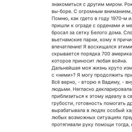
знакомиться с другим миром. Рок
вы-боре. С огромным вниманием,
Помню, как гдето в году 1970-м 
пришли к ограде с орденами и ме
бросал за сетку Белого дома. Сл
вьетнамские парни, кому я причи
впечатление! Я восхищался этими
скрывается порядка 700 американ
которое приносит любая война.
Дальнейшая моя жизнь круто изме
с «ними»? Я могу продолжить пр
Всё верно, - вторю я Вадиму, -
людьми. Негласно декларировала
приблизиться к этому идеалу в с
грубости, готовность помогать 
вырабатывала в людях особый хар
любых возможных ситуациях пред
протягивали руку помощи тогда, 