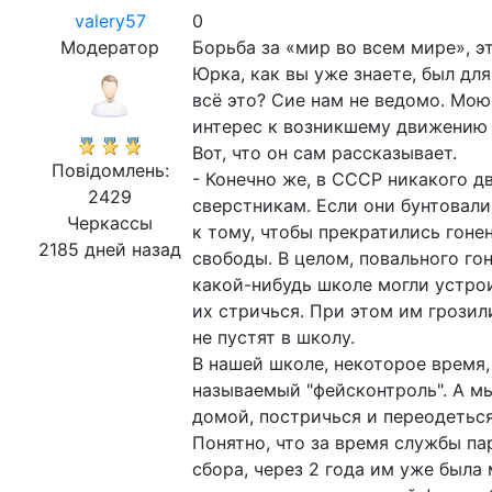
valery57
0
Модератор
Борьба за «мир во всем мире», эт
Юрка, как вы уже знаете, был дл
всё это? Сие нам не ведомо. Мою
интерес к возникшему движению 
Вот, что он сам рассказывает.
Повідомлень:
- Конечно же, в СССР никакого 
2429
сверстникам. Если они бунтовали
Черкассы
к тому, чтобы прекратились гоне
2185 дней назад
свободы. В целом, повального гон
какой-нибудь школе могли устро
их стричься. При этом им грозил
не пустят в школу.
В нашей школе, некоторое время,
называемый "фейсконтроль". А мы,
домой, постричься и переодеться.
Понятно, что за время службы па
сбора, через 2 года им уже была