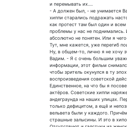
и перемывать их….
- А должен был, - не унимается 
хиппи старались подражать насто
как протест там был один и всем 
проблемы у нас не поднимались.
абсолютно не понятен. Или я чег
Тут, мне кажется, уже перегиб по
Ну, в общем-то, лично я не хочу 
Вадим. - Я с очень большим уваж
информации, этот фильм снимался 
чтобы зритель окунулся в ту эпо
воспроизведения советской дейст
Единственное, на что бы я посов
актёров. Советские хиппи наряже
андеграунда на наших улицах. Пе
только дефицитом, а ещё и непо
вельвета были у каждого. Причём
страшные залысины. И это в хипо
Отсутствуют и галстуки из женск