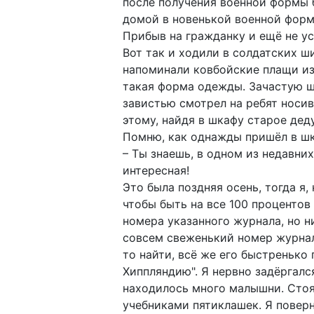
после получения военной формы 
домой в новенькой военной форм
Прибыв на гражданку и ещё не ус
Вот так и ходили в солдатских ш
напоминали ковбойские плащи из 
такая форма одежды. Зачастую ши
завистью смотрел на ребят носив
этому, найдя в шкафу старое деду
Помню, как однажды пришёл в шк
– Ты знаешь, в одном из недавни
интересная!
Это была поздняя осень, тогда я,
чтобы быть на все 100 процентов
номера указанного журнала, но ни
совсем свеженький номер журнала 
то найти, всё же его быстренько
Хиппляндию". Я нервно задёргалс
находилось много малышни. Стоя
учебниками пятиклашек. Я поверн