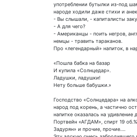
употреблении бутылки из-под ша
народе ходили даже стихи и ане
- Вы слышали, - капиталисты зак
- А для чего?
- Американцы - поить негров, анг
немцы - травить тараканов.
Про «легендарный» напиток, в на
«Пошла бабка на базар
И купила «Солнцедар».
Ладушки, ладушки!
Нету больше бабушки.»
Господство «Солнцедара» на алк
народ под корень, а частично ос
напитке оказалась на удивление 
Портвейн «АГДАМ», спирт 19 об.%,
Задурян» и прочие, прочие….
Эту адскую смесь забродившего в