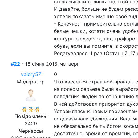
высказываниях лишь оценкой вне
И давайте, больше не будем резк
хотели показать именно своё вид
- Конечно, - примерительно соглаш
белые чешки, кстати очень удобн
контуры звёздочек, под трафарет
обувь, если вы помните, в скоро
Редагувалося: 1 раз (Останній: 17 
#22
- 18 січня 2018, четверг
valery57
0
Модератор
Что касается страшной правды, е
на полном серьёзе были выработ
поведения людей по отношению д
В ней действовал приоритет дух
Устремляясь к новым горизонтам
Повідомлень:
подсказывали убеждения. Ведь ч
2429
не обязательно быть йогом восьм
Черкассы
достаточно, время от времени, б