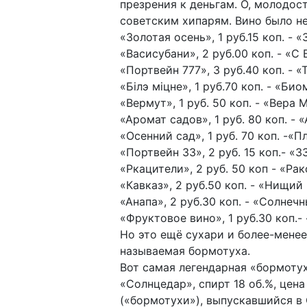
презрения к деньгам. О, молодос
советским хипарям. Вино было н
«Золотая осень», 1 руб.15 коп. - «
«Васисубани», 2 руб.00 коп. - «С
«Портвейн 777», 3 руб.40 коп. - 
«Білэ міцне», 1 руб.70 коп. - «Би
«Вермут», 1 руб. 50 коп. - «Вера
«Аромат садов», 1 руб. 80 коп. -
«Осенний сад», 1 руб. 70 коп. -«
«Портвейн 33», 2 руб. 15 коп.- «3
«Ркацители», 2 руб. 50 коп - «Ра
«Кавказ», 2 руб.50 коп. - «Нищий
«Анапа», 2 руб.30 коп. - «Солнеч
«Фруктовое вино», 1 руб.30 коп.
Но это ещё сухари и более-мене
называемая бормотуха.
Вот самая легендарная «бормоту
«Солнцедар», спирт 18 об.%, цена
(«бормотухи»), выпускавшийся в 