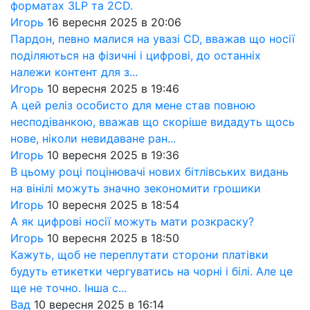
форматах 3LP та 2CD.
Игорь
16 вересня 2025 в 20:06
Пардон, певно малися на увазі CD, вважав що носії
поділяються на фізичні і цифрові, до останніх
належи контент для з...
Игорь
10 вересня 2025 в 19:46
А цей реліз особисто для мене став повною
несподіванкою, вважав що скоріше видадуть щось
нове, ніколи невидаване ран...
Игорь
10 вересня 2025 в 19:36
В цьому році поцінювачі нових бітлівських видань
на вінілі можуть значно зекономити грошики
Игорь
10 вересня 2025 в 18:54
А як цифрові носії можуть мати розкраску?
Игорь
10 вересня 2025 в 18:50
Кажуть, щоб не переплутати сторони платівки
будуть етикетки чергуватись на чорні і білі. Але це
ще не точно. Інша с...
Вад
10 вересня 2025 в 16:14