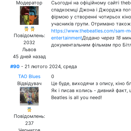
Модератор
Сьогодні на офіційному сайті theb
спадкоємці Джона і Джорджа пог
фірмою у створенні чотирьох кіноф
учасників групи. Отримано також 
https://www.thebeatles.com/sam-me
Повідомлень:
entertainment
Додано через 18 ми
2032
документальним фільмам про Бітл
Львов
45 дней назад
#90
- 21 лютого 2024, среда
ТАО Blues
0
Відвідувач
Це буде, виходячи з опису, кіно 
Як і писав колись - дивний факт, 
Beatles is all you need!
Повідомлень:
237
Чернигов