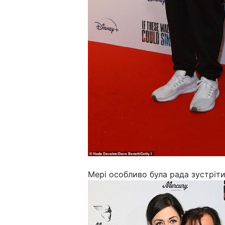
Мері особливо була рада зустріти