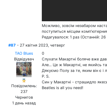
Можливо, зовсім незабаром наста
поступиться місцем комп'ютерни
Редагувалося: 1 раз (Останній: 26 
#87
- 27 квітня 2023, четверг
ТАО Blues
0
Відвідувач
Слухати Макартні боляче вже давн
Але... Це ж Макартні, не якийсь т
Дякуємо Полу за те, яким він є і 
P. S.
Син у Макартні - страшидло якес
Повідомлень:
Beatles is all you need!
237
Чернигов
1 день назад