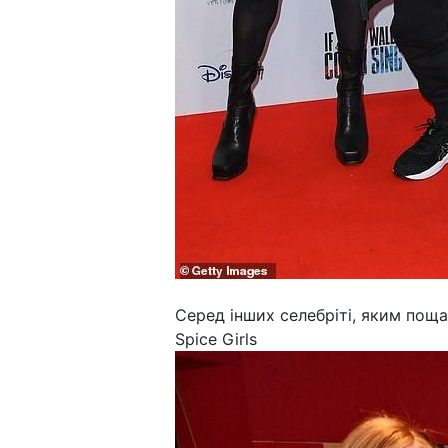
Серед інших селебріті, яким пощас
Spice Girls