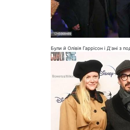
Були й Олівія Гаррісон і Д'ані з 