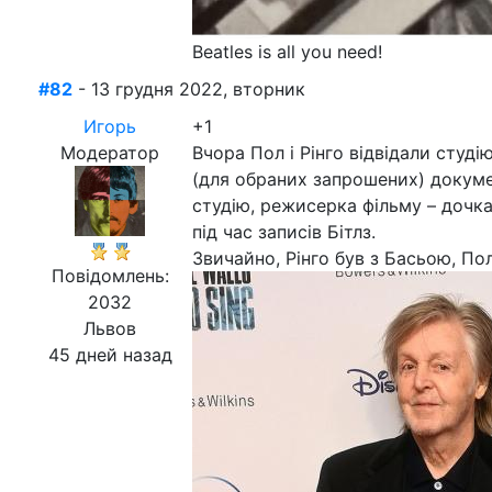
Beatles is all you need!
#82
- 13 грудня 2022, вторник
Игорь
+1
Модератор
Вчора Пол і Рінго відвідали студі
(для обраних запрошених) документ
студію, режисерка фільму – дочка
під час записів Бітлз.
Звичайно, Рінго був з Басьою, По
Повідомлень:
2032
Львов
45 дней назад