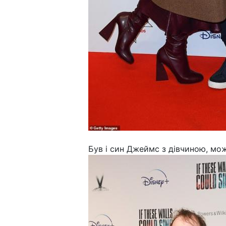
Був і син Джеймс з дівчиною, мо