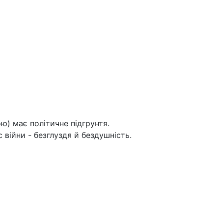
ю) має політичне підгрунтя.
с війни - безглуздя й бездушність.