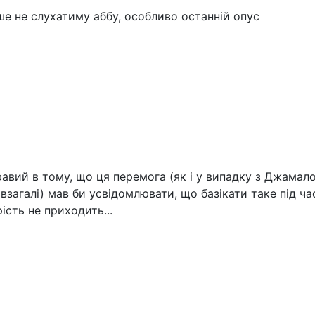
ше не слухатиму аббу, особливо останній опус
равий в тому, що ця перемога (як і у випадку з Джамало
 взагалі) мав би усвідомлювати, що базікати таке під ча
ість не приходить...