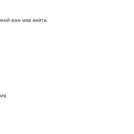
 який вже мав вийти.
чив.