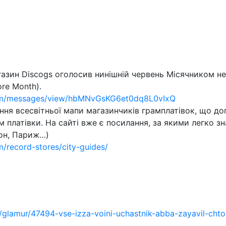
азин Discogs оголосив нинішній червень Місячником не
ore Month).
com/messages/view/hbMNvGsKG6et0dq8L0vIxQ
ння всесвітньої мапи магазинчиків грамплатівок, що до
їм платівки. На сайті вже є посилання, за якими легко з
он, Париж…)
/record-stores/city-guides/
/glamur/47494-vse-izza-voini-uchastnik-abba-zayavil-chto