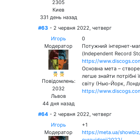
2305
Киев
331 день назад
#63
- 2 червня 2022, четверг
Игорь
0
Модератор
Потужний інтернет-маг
(Independent Record St
https://www.discogs.
Основна мета – створе
легше знайти потрібні 
Повідомлень:
світу (Нью-Йорк, Лонд
2032
https://www.discogs.com
Львов
44 дня назад
#64
- 2 червня 2022, четверг
Игорь
+1
Модератор
https://meta.ua/showbiz
evrovidenii2022/