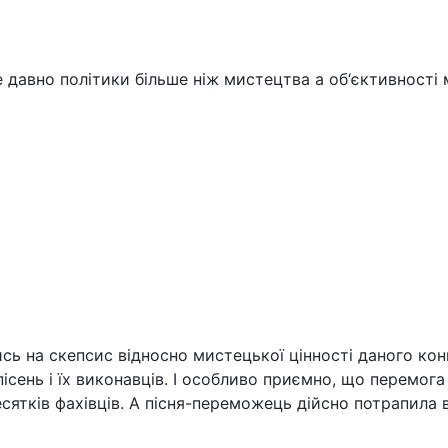
 давно політики більше ніж мистецтва а об‘єктивності 
сь на скепсис відносно мистецької цінності даного ко
 пісень і їх виконавців. І особливо приємно, що перемог
есятків фахівців. А пісня-переможець дійсно потрапила 