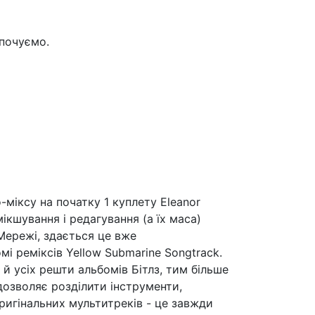
 почуємо.
міксу на початку 1 куплету Eleanor
 мікшування і редагування (а їх маса)
 Мережі, здається це вже
мі реміксів Yellow Submarine Songtrack.
й усіх решти альбомів Бітлз, тим більше
озволяє розділити інструменти,
оригінальних мультитреків - це завжди