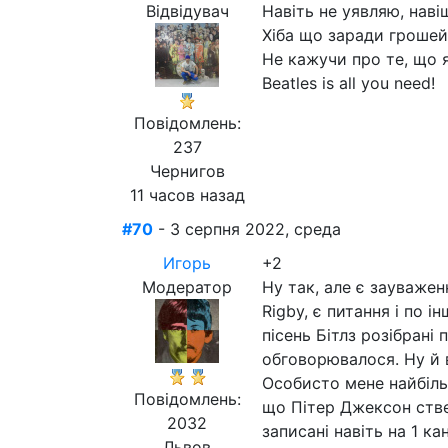
Відвідувач
Навіть не уявляю, нав
Хіба що заради грошей
Не кажучи про те, що 
Beatles is all you need!
Повідомлень:
237
Чернигов
11 часов назад
#70
- 3 серпня 2022, среда
Игорь
+2
Модератор
Ну так, але є зауважен
Rigby, є питання і по і
пісень Бітлз розібрані
обговорювалося. Ну й в
Особисто мене найбільш
Повідомлень:
що Пітер Джексон стве
2032
записані навіть на 1 к
Львов