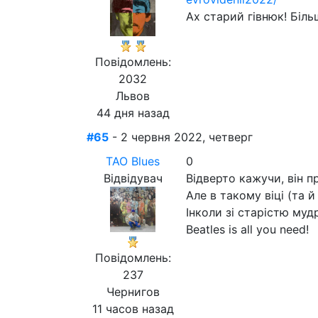
Ах старий гівнюк! Біль
Повідомлень:
2032
Львов
44 дня назад
#65
- 2 червня 2022, четверг
ТАО Blues
0
Відвідувач
Відверто кажучи, він п
Але в такому віці (та й
Інколи зі старістю мудр
Beatles is all you need!
Повідомлень:
237
Чернигов
11 часов назад