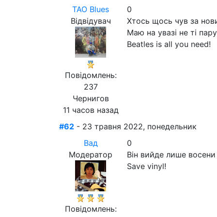
ТАО Blues
0
Відвідувач
Хтось щось чув за нов
Маю на увазі не ті пар
Beatles is all you need!
Повідомлень:
237
Чернигов
11 часов назад
#62
- 23 травня 2022, понедельник
Вад
0
Модератор
Він вийде лише восени 
Save vinyl!
Повідомлень: