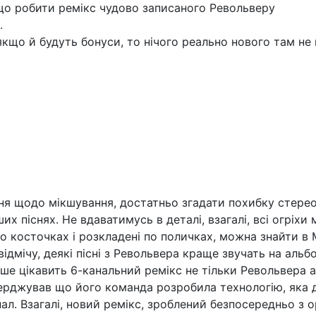
іщо робити ремікс чудово записаного Револьверу
.
якщо й будуть бонуси, то нічого реально нового там не
ня щодо мікшування, достатньо згадати похибку стерео-
нших піснях. Не вдаватимусь в деталі, взагалі, всі огріхи
 по косточках і розкладені по поличках, можна знайти в
ідмічу, деякі пісні з Револьвера краще звучать на альбо
е цікавить 6-канальний ремікс не тільки Револьвера а 
рджував що його команда розробила технологію, яка д
анал. Взагалі, новий ремікс, зроблений безпосередньо з 