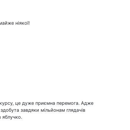
майже ніякої!
нкурсу, це дуже приємна перемога. Адже
а здобута завдяки мільйонам глядачів
в яблучко.