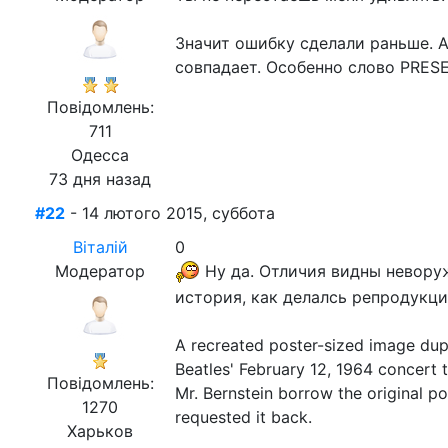
Значит ошибку сделали раньше. А
совпадает. Особенно слово PRESEN
Повідомлень:
711
Одесса
73 дня назад
#22
- 14 лютого 2015, суббота
Віталій
0
Модератор
Ну да. Отличия видны неворуж
история, как делалсь репродукци
A recreated poster-sized image dupl
Beatles' February 12, 1964 concert t
Повідомлень:
Mr. Bernstein borrow the original po
1270
requested it back.
Харьков