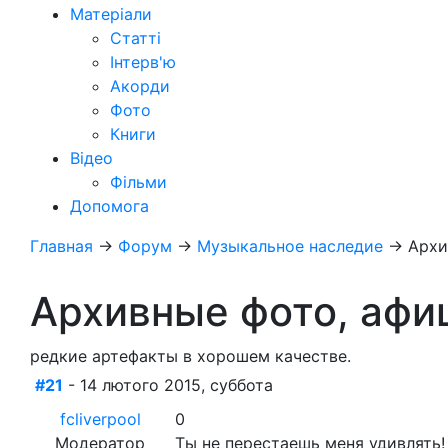
Матеріали
Статті
Інтерв'ю
Акорди
Фото
Книги
Відео
Фільми
Допомога
Главная
→
Форум
→
Музыкальное наследие
→
Архи
Архивные фото, афи
редкие артефакты в хорошем качестве.
#21
- 14 лютого 2015, суббота
fcliverpool
0
Модератор
Ты не перестаешь меня удивлять!