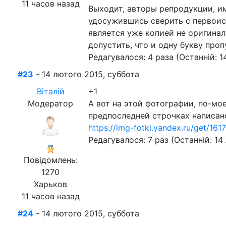
11 часов назад
Выходит, авторы репродукции, им
удосужившись сверить с первоист
является уже копией не оригина
допустить, что и одну букву проп
Редагувалося: 4 раза (Останній: 1
#23
- 14 лютого 2015, суббота
Віталій
+1
Модератор
А вот на этой фотографии, по-мое
предпоследней строчках написано
https://img-fotki.yandex.ru/get/16
Редагувалося: 7 раз (Останній: 14
Повідомлень:
1270
Харьков
11 часов назад
#24
- 14 лютого 2015, суббота