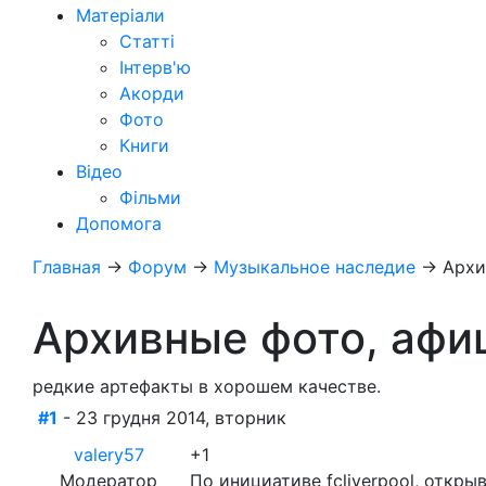
Матеріали
Статті
Інтерв'ю
Акорди
Фото
Книги
Відео
Фільми
Допомога
Главная
→
Форум
→
Музыкальное наследие
→
Архи
Архивные фото, афи
редкие артефакты в хорошем качестве.
#1
- 23 грудня 2014, вторник
valery57
+1
Модератор
По инициативе fcliverpool, откр