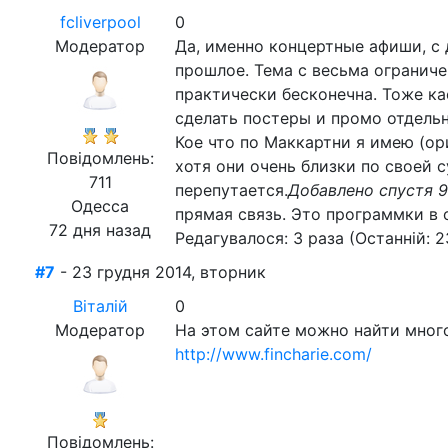
fcliverpool
0
Модератор
Да, именно концертные афиши, с 
прошлое. Тема с весьма ограниче
практически бесконечна. Тоже ка
сделать постеры и промо отдель
Кое что по Маккартни я имею (ор
Повідомлень:
хотя они очень близки по своей с
711
перепутается.
Добавлено спустя 
Одесса
прямая связь. Это программки в 
72 дня назад
Редагувалося: 3 раза (Останній: 2
#7
- 23 грудня 2014, вторник
Віталій
0
Модератор
На этом сайте можно найти мног
http://www.fincharie.com/
Повідомлень: