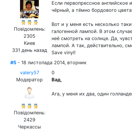
Если первопрессное английское и
чёрный, а тёмно бордового цвета
Вот и у меня есть несколько так
Повідомлень:
галогенной лампой. В этом случае
2305
неё смотреть на солнце. Да, чувс
Киев
лампой. А так, действительно, с
331 день назад
Save vinyl!
#5
- 18 листопада 2014, вторник
valery57
0
Модератор
Вад
,
Ага, у меня их два, один голланд
Повідомлень:
2429
Черкассы