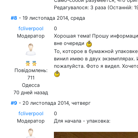
Само-собой разумеется, что ориг
Редагувалося: 3 раза (Останній: 1
#8
- 19 листопада 2014, среда
fcliverpool
0
Модератор
Хорошая тема! Прошу информацию
вне очереди
То, которое в бумажной упаковке
винил имею в двух экземплярах. И
пожалуйста. Фото я видел. Хоче
Повідомлень:
711
Одесса
70 дней назад
#9
- 20 листопада 2014, четверг
fcliverpool
0
Модератор
Для начала - упаковка: