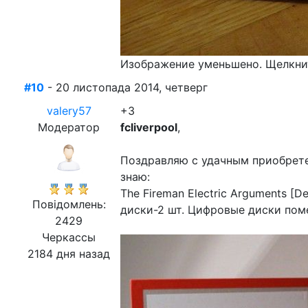
Изображение уменьшено. Щелкнит
#10
- 20 листопада 2014, четверг
valery57
+3
Модератор
fcliverpool
,
Поздравляю с удачным приобретен
знаю:
The Fireman Electric Arguments [D
Повідомлень:
диски-2 шт. Цифровые диски пом
2429
Черкассы
2184 дня назад