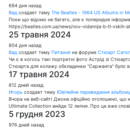
694 дня назад
Вад
создает тему
The Beatles - 1964 US Albums in M
Поки що відомо не багато, але є попередня інформа
https://beatles.com.ua/news/nov-vidannja-b-tl-vskih
25 травня 2024
804 дня назад
Вад
создает тему
Питання
на форуме
Стюарт Сатк
Чи є в когось такі портретні фото Астрід зі Стюарт
Стюарта для колажу обкладинки "Сержанта" було в
17 травня 2024
812 дней назад
Игорь
создает тему
Ювілейне перевидання альбому 
Вчора на веб-сайті Джона офіційно оголошено, що 
Ultimate Collection вийде 12 липня. Про це вже спов
5 грудня 2023
976 дней назад