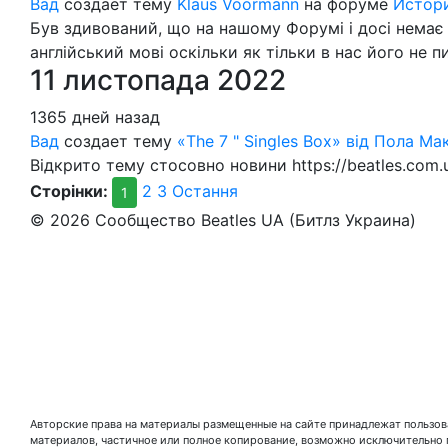
Вад
создает тему
Klaus Voormann
на форуме
Истор
Був здивований, що на нашому Форумі і досі немає т
англійський мові оскільки як тільки в нас його не пи
11 листопада 2022
1365 дней назад
Вад
создает тему
«The 7 " Singles Box» від Пола Ма
Відкрито тему стосовно новини https://beatles.com.u
Сторінки:
2
3
Остання
1
© 2026 Сообщество Beatles UA (Битлз Украина)
Авторские права на материалы размещенные на сайте принадлежат пользова
материалов, частичное или полное копирование, возможно исключительно 