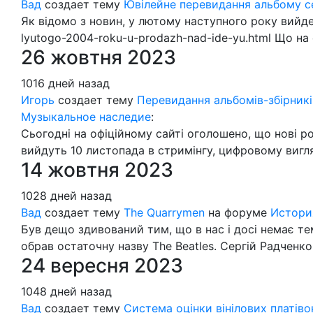
Вад
создает тему
Ювілейне перевидання альбому се
Як відомо з новин, у лютому наступного року вийде
lyutogo-2004-roku-u-prodazh-nad-ide-yu.html Що на 
26 жовтня 2023
1016 дней назад
Игорь
создает тему
Перевидання альбомів-збірників
Музыкальное наследие
:
Сьогодні на офіційному сайті оголошено, що нові ро
вийдуть 10 листопада в стримінгу, цифровому вигл
14 жовтня 2023
1028 дней назад
Вад
создает тему
The Quarrymen
на форуме
Истори
Був дещо здивований тим, що в нас і досі немає т
обрав остаточну назву The Beatles. Сергій Радченко
24 вересня 2023
1048 дней назад
Вад
создает тему
Система оцінки вінілових платів