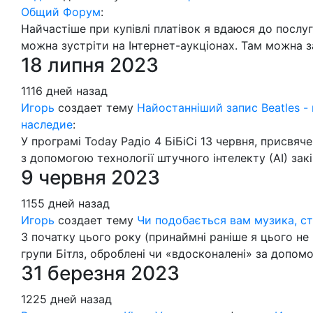
Общий Форум
:
Найчастіше при купівлі платівок я вдаюся до послуг 
можна зустріти на Інтернет-аукціонах. Там можна з
18 липня 2023
1116 дней назад
Игорь
создает тему
Найостанніший запис Beatles -
наследие
:
У програмі Today Радіо 4 БіБіСі 13 червня, присвяч
з допомогою технології штучного інтелекту (АІ) зак
9 червня 2023
1155 дней назад
Игорь
создает тему
Чи подобається вам музика, с
З початку цього року (принаймні раніше я цього не п
групи Бітлз, оброблені чи «вдосконалені» за допом
31 березня 2023
1225 дней назад