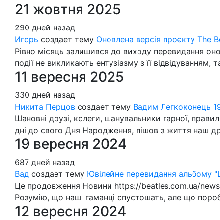
21 жовтня 2025
290 дней назад
Игорь
создает тему
Оновлена версія проєкту The Be
Рівно місяць залишився до виходу перевидання онов
події не викликають ентузіазму з її відвідуванням, та
11 вересня 2025
330 дней назад
Никита Перцов
создает тему
Вадим Легкоконець 1
Шановні друзі, колеги, шанувальники гарної, правил
дні до свого Дня Народження, пішов з життя наш д
19 вересня 2024
687 дней назад
Вад
создает тему
Ювілейне перевидання альбому "Liv
Це продовження Новини https://beatles.com.ua/news/1
Розумію, що наші гаманці спустошать, але що пор
12 вересня 2024