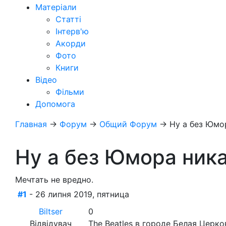
Матеріали
Статті
Інтерв'ю
Акорди
Фото
Книги
Відео
Фільми
Допомога
Главная
→
Форум
→
Общий Форум
→
Ну а без Юмор
Ну а без Юмора ника
Мечтать не вредно.
#1
- 26 липня 2019, пятница
Biltser
0
Відвідувач
The Beatles в городе Белая Церко