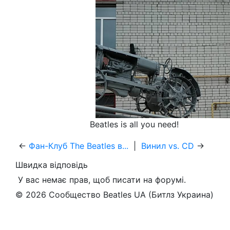
Beatles is all you need!
←
Фан-Клуб The Beatles в...
|
Винил vs. CD
→
Швидка відповідь
У вас немає прав, щоб писати на форумі.
© 2026 Сообщество Beatles UA (Битлз Украина)