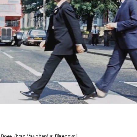
оен (Ivan Vaughan) в Ліверпулі.