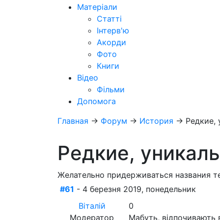
Матеріали
Статті
Інтерв'ю
Акорди
Фото
Книги
Відео
Фільми
Допомога
Главная
→
Форум
→
История
→
Редкие,
Редкие, уникал
Желательно придерживаться названия т
#61
- 4 березня 2019, понедельник
Віталій
0
Модератор
Мабуть, відпочивають в