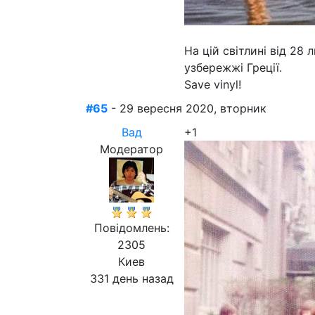
На цій світлині від 28
узбережжі Греції.
Save vinyl!
#65
- 29 вересня 2020, вторник
Вад
+1
Модератор
Повідомлень:
2305
Киев
331 день назад