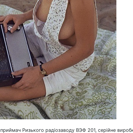
іоприймач Ризького радіозаводу ВЭФ 201, серійне вироб