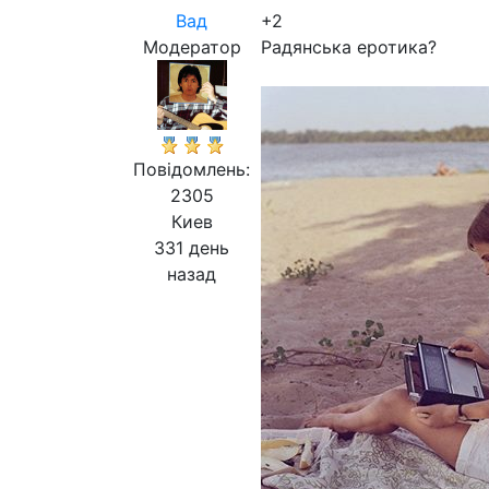
Вад
+2
Модератор
Радянська еротика?
Повідомлень:
2305
Киев
331 день
назад