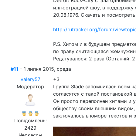
Detroit Rock-City стала одноиме
иллюстрацией шоу, в поддержку эт
20.08.1976. Скачать и посмотрет
http://rutracker.org/forum/viewtop
P.S. Хитом и в будущем предмето
по праву считающаяся жемчужин
Редагувалося: 2 раза (Останній: 2
#11
- 1 липня 2015, среда
valery57
+3
Модератор
Группа Slade запомнилась всем н
согласятся с такой постановкой 
Он просто переполнен хитами и у
обществу своим внешним видом, 
заключалось в юморе текстов и э
Повідомлень:
2429
Черкассы