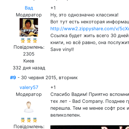
Вад
+1
Модератор
Ну, это однозначно классика!
Вот тут есть некоторая информац
http://www2.zippyshare.com/v/5cXc
Ссылка будет жить всего 30 дней
книги, но всё равно, она послужи
Повідомлень:
Save vinyl!
2305
Киев
332 дня назад
#9
- 30 червня 2015, вторник
valery57
+1
Модератор
Спасибо Вадим! Приятно вспомнит
тех лет - Bad Company. Позднее г
перешла. Тем не менее софт рок
великолепен.
Повідомлень: