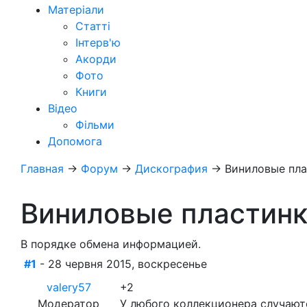
Матеріали
Статті
Інтерв'ю
Акорди
Фото
Книги
Відео
Фільми
Допомога
Главная
→
Форум
→
Дискография
→
Виниловые пла
Виниловые пластинк
В порядке обмена информацией.
#1
- 28 червня 2015, воскресенье
valery57
+2
Модератор
У любого коллекционера случаютс