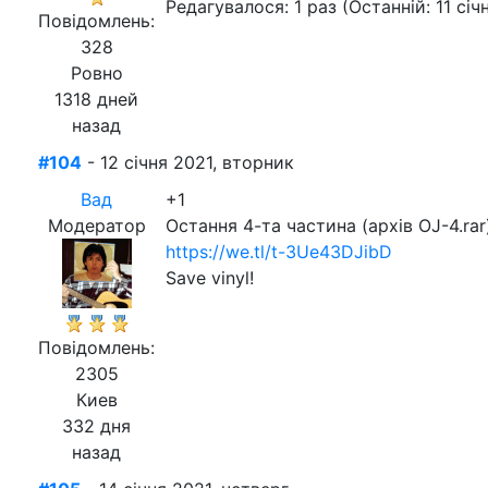
Редагувалося: 1 раз (Останній: 11 січ
Повідомлень:
328
Ровно
1318 дней
назад
#104
- 12 січня 2021, вторник
Вад
+1
Модератор
Остання 4-та частина (архів OJ-4.rar
https://we.tl/t-3Ue43DJibD
Save vinyl!
Повідомлень:
2305
Киев
332 дня
назад