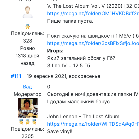
V. The Lost Album Vol. V (2020) [32 C
https://mega.nz/folder/OM1HVKDB#f
Пише папка пуста.
Повідомлень:
Поки скачую на швидкості 1 Мб/с ( бі
328
https://mega.nz/folder/3csBFIxS#jo
Ровно
Игорь:
1318 дней
Який загальний обсяг у Гб?
назад
З I по IV = 12.5 Гб.
#111
- 19 вересня 2021, воскресенье
Вад
0
Модератор
Сьогодні в ночі довантажив папки IV
І додам маленький бонус
John Lennon - The Lost Album
https://mega.nz/folder/WIlTDSqA#q
Повідомлень:
Save vinyl!
2305