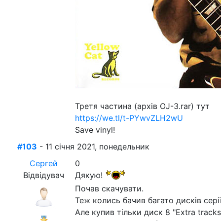
Третя частина (архів OJ-3.rar) тут
https://we.tl/t-PYwvZLH2wU
Save vinyl!
#103
- 11 січня 2021, понедельник
Сергей
0
Відвідувач
Дякую!
Почав скачувати.
Теж колись бачив багато дисків сері
Але купив тільки диск 8 "Extra track