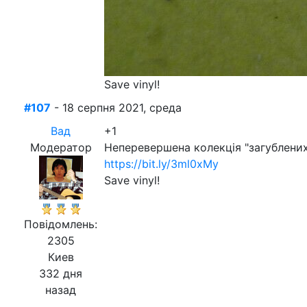
Save vinyl!
#107
- 18 серпня 2021, среда
Вад
+1
Модератор
Неперевершена колекція "загублених"
https://bit.ly/3ml0xMy
Save vinyl!
Повідомлень:
2305
Киев
332 дня
назад