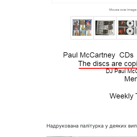
Надрукована палітурка у деяких вип