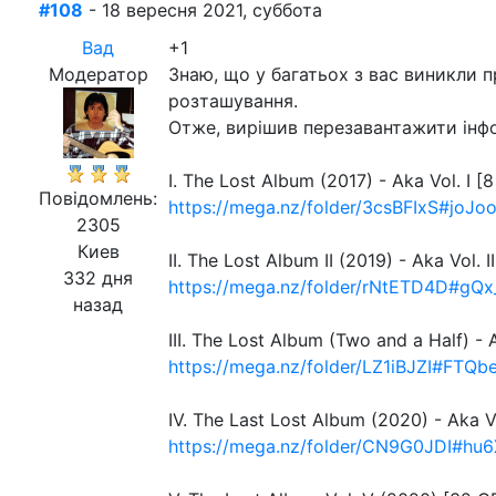
#108
- 18 вересня 2021, суббота
Вад
+1
Модератор
Знаю, що у багатьох з вас виникли п
розташування.
Отже, вирішив перезавантажити інфо
І. The Lost Album (2017) - Aka Vol. I [
Повідомлень:
https://mega.nz/folder/3csBFIxS#jo
2305
Киев
II. The Lost Album II (2019) - Aka Vol. I
332 дня
https://mega.nz/folder/rNtETD4D#g
назад
III. The Lost Album (Two and a Half) - A
https://mega.nz/folder/LZ1iBJZI#FT
IV. The Last Lost Album (2020) - Aka V
https://mega.nz/folder/CN9G0JDI#hu