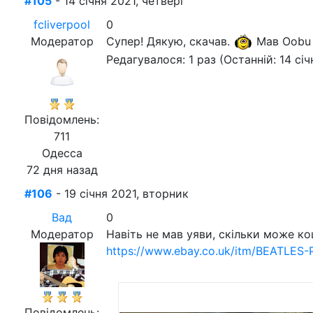
#105
- 14 січня 2021, четверг
fcliverpool
0
Модератор
Супер! Дякую, скачав.
Мав Oobu 
Редагувалося: 1 раз (Останній: 14 січ
Повідомлень:
711
Одесса
72 дня назад
#106
- 19 січня 2021, вторник
Вад
0
Модератор
Навіть не мав уяви, скільки може к
https://www.ebay.co.uk/itm/BEATLE
Повідомлень: