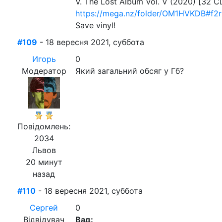
V. The Lost Album Vol. V (2020) [32 C
https://mega.nz/folder/OM1HVKDB#f
Save vinyl!
#109
- 18 вересня 2021, суббота
Игорь
0
Модератор
Який загальний обсяг у Гб?
Повідомлень:
2034
Львов
20 минут
назад
#110
- 18 вересня 2021, суббота
Сергей
0
Відвідувач
Вад: