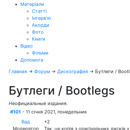
Матеріали
Статті
Інтерв'ю
Акорди
Фото
Книги
Відео
Фільми
Допомога
Главная
→
Форум
→
Дискография
→
Бутлеги / Boot
Бутлеги / Bootlegs
Неофициальные издания.
#101
- 11 січня 2021, понедельник
Вад
+2
Модератор
Так, це копія з оригінальних дисків