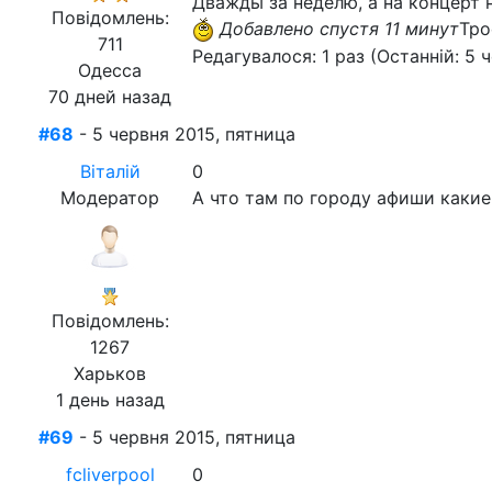
Дважды за неделю, а на концерт 
Повідомлень:
Добавлено спустя 11 минут
Тро
711
Редагувалося: 1 раз (Останній: 5 ч
Одесса
70 дней назад
#68
- 5 червня 2015, пятница
Віталій
0
Модератор
А что там по городу афиши какие
Повідомлень:
1267
Харьков
1 день назад
#69
- 5 червня 2015, пятница
fcliverpool
0