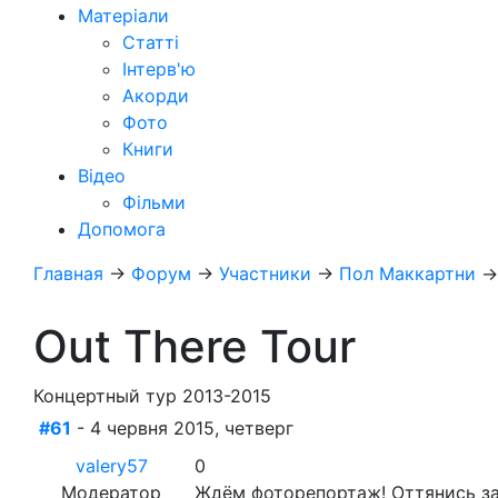
Матеріали
Статті
Інтерв'ю
Акорди
Фото
Книги
Відео
Фільми
Допомога
Главная
→
Форум
→
Участники
→
Пол Маккартни
Out There Tour
Концертный тур 2013-2015
#61
- 4 червня 2015, четверг
valery57
0
Модератор
Ждём фоторепортаж! Оттянись за 