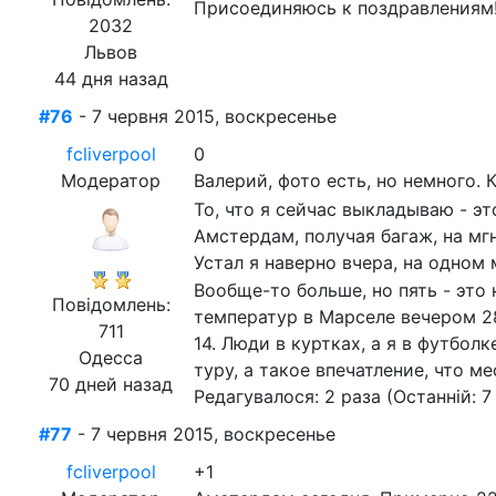
Присоединяюсь к поздравлениям! 
2032
Львов
44 дня назад
#76
- 7 червня 2015, воскресенье
fcliverpool
0
Модератор
Валерий, фото есть, но немного. 
То, что я сейчас выкладываю - это
Амстердам, получая багаж, на мгн
Устал я наверно вчера, на одном
Вообще-то больше, но пять - это 
Повідомлень:
температур в Марселе вечером 2
711
14. Люди в куртках, а я в футбол
Одесса
туру, а такое впечатление, что м
70 дней назад
Редагувалося: 2 раза (Останній: 7
#77
- 7 червня 2015, воскресенье
fcliverpool
+1