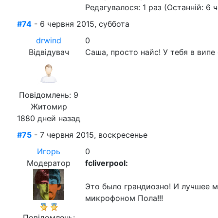
Редагувалося: 1 раз (Останній: 6 
#74
- 6 червня 2015, суббота
drwind
0
Відвідувач
Саша, просто найс! У тебя в вип
Повідомлень: 9
Житомир
1880 дней назад
#75
- 7 червня 2015, воскресенье
Игорь
0
Модератор
fcliverpool:
Это было грандиозно! И лучшее м
микрофоном Пола!!!
Повідомлень: