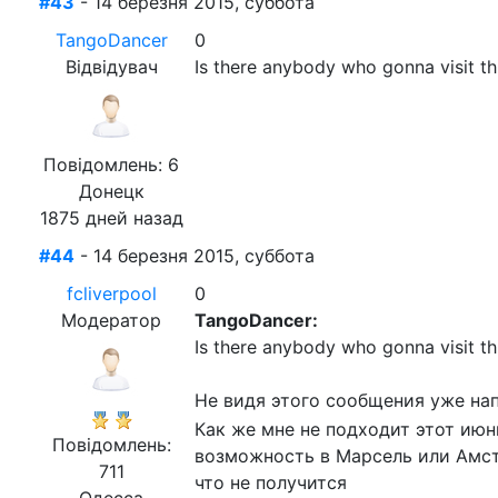
#43
- 14 березня 2015, суббота
TangoDancer
0
Відвідувач
Is there anybody who gonna visit th
Повідомлень: 6
Донецк
1875 дней назад
#44
- 14 березня 2015, суббота
fcliverpool
0
Модератор
TangoDancer:
Is there anybody who gonna visit th
Не видя этого сообщения уже нап
Как же мне не подходит этот июнь
Повідомлень:
возможность в Марсель или Амсте
711
что не получится