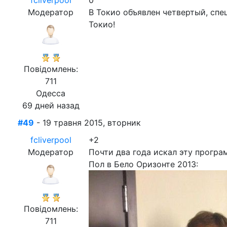
fcliverpool
0
Модератор
В Токио объявлен четвертый, спе
Токио!
Повідомлень:
711
Одесса
69 дней назад
#49
- 19 травня 2015, вторник
fcliverpool
+2
Модератор
Почти два года искал эту програ
Пол в Бело Оризонте 2013:
Повідомлень:
711