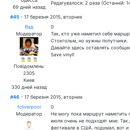
Одесса
Редагувалося: 2 раза (Останній: 1
69 дней назад
#45
- 17 березня 2015, вторник
Вад
0
Модератор
Так, кто уже наметил себе маршр
Стокгольм, но нужны попутчики.
Давайте здесь оставлять сообще
Save vinyl!
Повідомлень:
2305
Киев
330 дней назад
#46
- 17 березня 2015, вторник
fcliverpool
0
Модератор
Не могу пока маршрут наметить п
июля очень не подходят мне. Так д
фестивале в США, подумал, вот и 