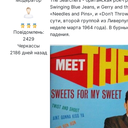
Модератор
The Searchers - британская рок-г
Swinging Blue Jeans, и Gerry and 
«Needles and Pins», и «Don’t Thro
сути, второй группой из Ливерпул
неделе марта 1964 года). В бурны
Повідомлень:
падения.
2429
Черкассы
2186 дней назад