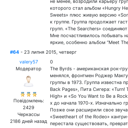
не менее, возродили карьеру груп
которого стал альбом «Hungry He
Sweets» плюс живую версию «Some
к группе. Группа продолжает га
групп. «The Searchers» соединяю
Мне посчастливилось побывать на 
яркие, особенно альбом “Meet The
#64
- 23 липня 2015, четверг
valery57
0
Модератор
The Byrds - американская рок-гр
менялся, фронтмен Роджер Макгуи
группы в 1973. Группа известна 
Back Pages», Пита Сигера: «Turn! T
High» и «So You Want to Be a Rock
Повідомлень:
х до начала 1970-х. Изначально 
2429
Позже они расширили свое звучан
Черкассы
«Sweetheart of the Rodeo» кантр
2186 дней назад
перестала существовать, преврат