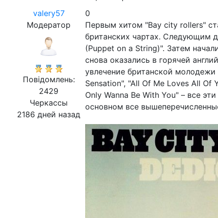
valery57
0
Модератор
Первым хитом "Bay city rollers" 
британских чартах. Следующим д
(Puppet on а String)". Затем нач
снова оказались в горячей англий
увлечение британской молодежи "
Повідомлень:
Sensation", "All Of Me Loves All Of 
2429
Only Wanna Be With You" – все эт
Черкассы
основном все вышеперечисленные
2186 дней назад