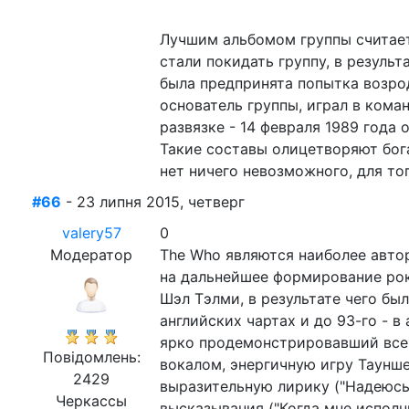
Лучшим альбомом группы считает
стали покидать группу, в резуль
была предпринята попытка возрод
основатель группы, играл в коман
развязке - 14 февраля 1989 года
Такие составы олицетворяют бог
нет ничего невозможного, для тог
#66
- 23 липня 2015, четверг
valery57
0
Модератор
The Who являются наиболее авто
на дальнейшее формирование рок
Шэл Тэлми, в результате чего был 
английских чартах и до 93-го - 
ярко продемонстрировавший все 
Повідомлень:
вокалом, энергичную игру Таунше
2429
выразительную лирику ("Надеюсь
Черкассы
высказывания ("Когда мне исполн