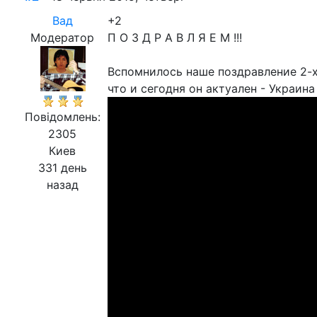
Вад
+2
Модератор
П О З Д Р А В Л Я Е М !!!
Вспомнилось наше поздравление 2-х
что и сегодня он актуален - Украина
Повідомлень:
2305
Киев
331 день
назад