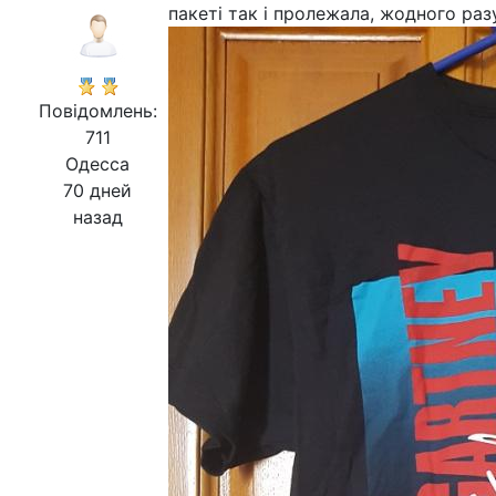
пакеті так і пролежала, жодного разу
Повідомлень:
711
Одесса
70 дней
назад