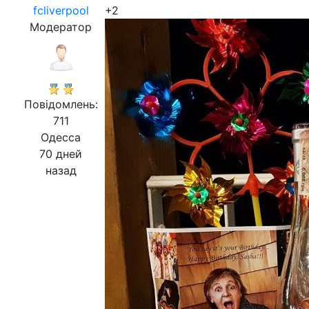
fcliverpool
+2
Модератор
Повідомлень:
711
Одесса
70 дней
назад