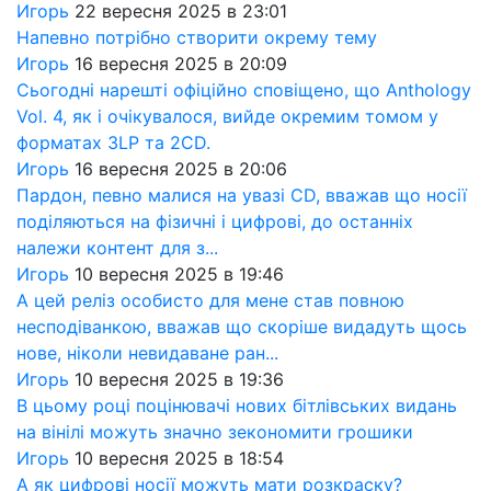
Игорь
22 вересня 2025 в 23:01
Напевно потрібно створити окрему тему
Игорь
16 вересня 2025 в 20:09
Сьогодні нарешті офіційно сповіщено, що Anthology
Vol. 4, як і очікувалося, вийде окремим томом у
форматах 3LP та 2CD.
Игорь
16 вересня 2025 в 20:06
Пардон, певно малися на увазі CD, вважав що носії
поділяються на фізичні і цифрові, до останніх
належи контент для з...
Игорь
10 вересня 2025 в 19:46
А цей реліз особисто для мене став повною
несподіванкою, вважав що скоріше видадуть щось
нове, ніколи невидаване ран...
Игорь
10 вересня 2025 в 19:36
В цьому році поцінювачі нових бітлівських видань
на вінілі можуть значно зекономити грошики
Игорь
10 вересня 2025 в 18:54
А як цифрові носії можуть мати розкраску?