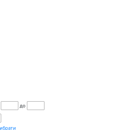
до
ибрати