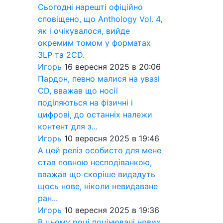
Сьогодні нарешті офіційно
сповіщено, що Anthology Vol. 4,
як і очікувалося, вийде
окремим томом у форматах
3LP та 2CD.
Игорь
16 вересня 2025 в 20:06
Пардон, певно малися на увазі
CD, вважав що носії
поділяються на фізичні і
цифрові, до останніх належи
контент для з...
Игорь
10 вересня 2025 в 19:46
А цей реліз особисто для мене
став повною несподіванкою,
вважав що скоріше видадуть
щось нове, ніколи невидаване
ран...
Игорь
10 вересня 2025 в 19:36
В цьому році поцінювачі нових