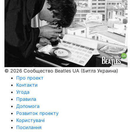
© 2026 Сообщество Beatles UA (Битлз Украина)
Про проект
Контакти
Угода
Правила
Допомога
Розвиток проекту
Користувачі
Посилання