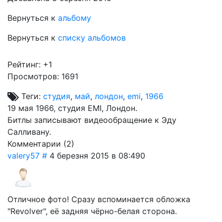
Вернуться к
альбому
Вернуться к
списку альбомов
Рейтинг:
+1
Просмотров: 1691
Теги:
студия
,
май
,
лондон
,
emi
,
1966
19 мая 1966, студия EMI, Лондон.
Битлы записывают видеообращение к Эду
Салливану.
Комментарии (
2
)
valery57
#
4 березня 2015 в 08:49
0
Отличное фото! Сразу вспоминается обложка
"Revolver", её задняя чёрно-белая сторона.