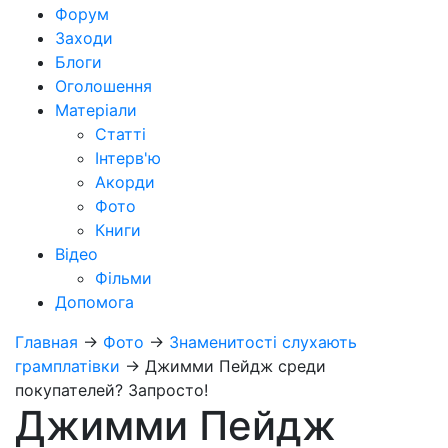
Форум
Заходи
Блоги
Оголошення
Матеріали
Статті
Інтерв'ю
Акорди
Фото
Книги
Відео
Фільми
Допомога
Главная
→
Фото
→
Знаменитості слухають
грамплатівки
→
Джимми Пейдж среди
покупателей? Запросто!
Джимми Пейдж