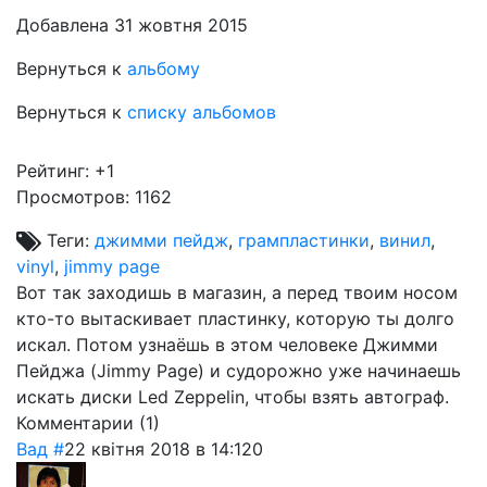
Добавлена 31 жовтня 2015
Вернуться к
альбому
Вернуться к
списку альбомов
Рейтинг:
+1
Просмотров: 1162
Теги:
джимми пейдж
,
грампластинки
,
винил
,
vinyl
,
jimmy page
Вот так заходишь в магазин, а перед твоим носом
кто-то вытаскивает пластинку, которую ты долго
искал. Потом узнаёшь в этом человеке Джимми
Пейджа (Jimmy Page) и судорожно уже начинаешь
искать диски Led Zeppelin, чтобы взять автограф.
Комментарии (
1
)
Вад
#
22 квітня 2018 в 14:12
0