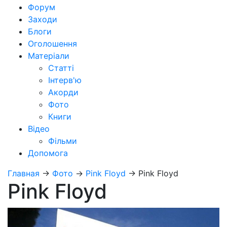
Форум
Заходи
Блоги
Оголошення
Матеріали
Статті
Інтерв'ю
Акорди
Фото
Книги
Відео
Фільми
Допомога
Главная
→
Фото
→
Pink Floyd
→
Pink Floyd
Pink Floyd