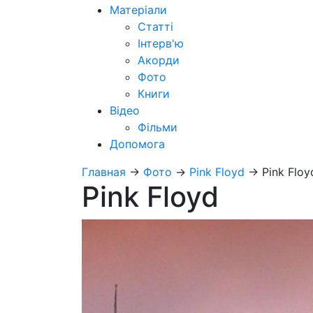
Матеріали
Статті
Інтерв'ю
Акорди
Фото
Книги
Відео
Фільми
Допомога
Главная
→
Фото
→
Pink Floyd
→
Pink Floy
Pink Floyd