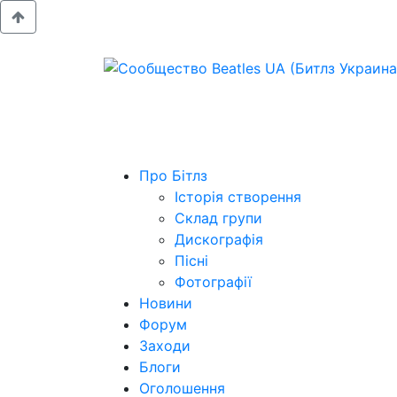
Про Бітлз
Історія створення
Склад групи
Дискографія
Пісні
Фотографії
Новини
Форум
Заходи
Блоги
Оголошення