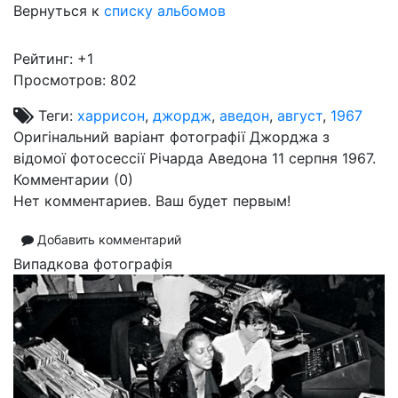
Вернуться к
списку альбомов
Рейтинг:
+1
Просмотров: 802
Теги:
харрисон
,
джордж
,
аведон
,
август
,
1967
Оригінальний варіант фотографії Джорджа з
відомої фотосессії Річарда Аведона 11 серпня 1967.
Комментарии (
0
)
Нет комментариев. Ваш будет первым!
Добавить комментарий
Випадкова фотографія