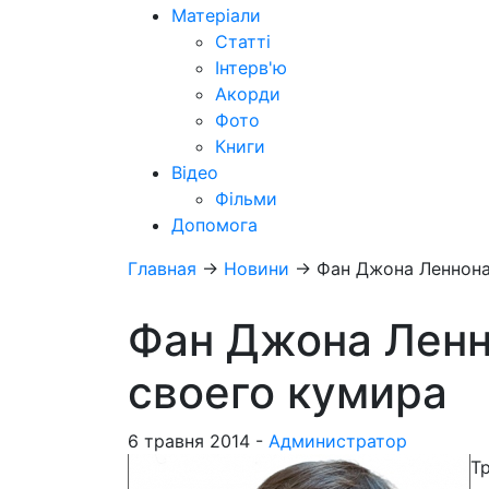
Матеріали
Статті
Інтерв'ю
Акорди
Фото
Книги
Відео
Фільми
Допомога
Главная
→
Новини
→
Фан Джона Леннона
Фан Джона Ленн
своего кумира
6 травня 2014 -
Администратор
Т