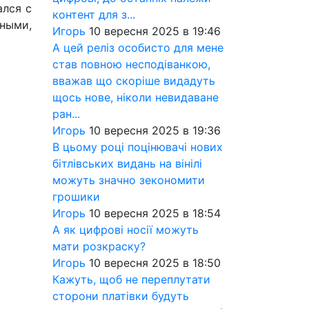
ался с
контент для з...
шными,
Игорь
10 вересня 2025 в 19:46
А цей реліз особисто для мене
став повною несподіванкою,
вважав що скоріше видадуть
щось нове, ніколи невидаване
ран...
Игорь
10 вересня 2025 в 19:36
В цьому році поцінювачі нових
бітлівських видань на вінілі
можуть значно зекономити
грошики
Игорь
10 вересня 2025 в 18:54
А як цифрові носії можуть
мати розкраску?
Игорь
10 вересня 2025 в 18:50
Кажуть, щоб не переплутати
сторони платівки будуть