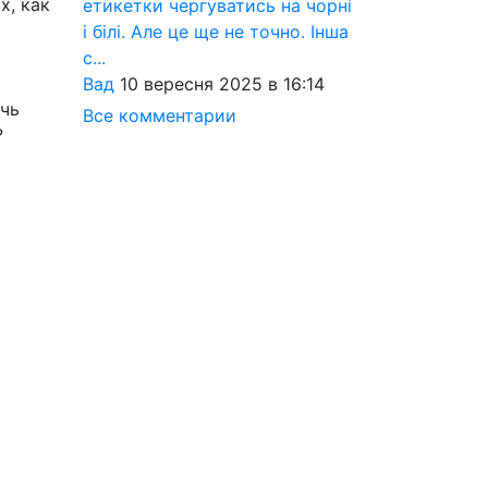
х, как
етикетки чергуватись на чорні
і білі. Але це ще не точно. Інша
с...
Вад
10 вересня 2025 в 16:14
ечь
Все комментарии
?