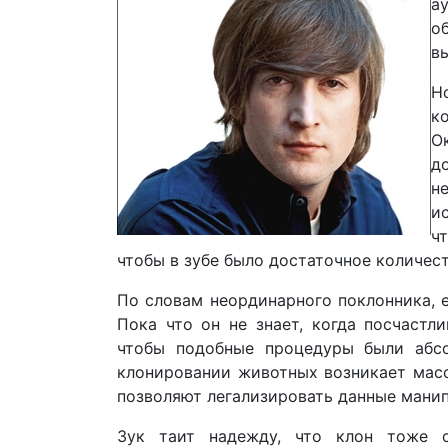
а
о
в
Н
к
О
д
н
и
ч
чтобы в зубе было достаточное количес
По словам неординарного поклонника, 
Пока что он не знает, когда посчастл
чтобы подобные процедуры были абс
клонировании животных возникает масс
позволяют легализировать данные манип
Зук таит надежду, что клон тоже с