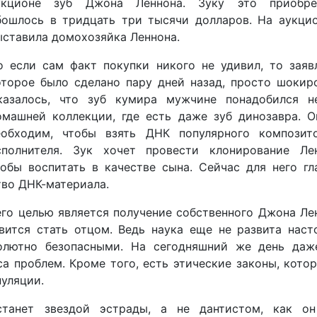
укционе зуб Джона Леннона. Зуку это приобре
бошлось в тридцать три тысячи долларов. На аукцио
ыставила домохозяйка Леннона.
о если сам факт покупки никого не удивил, то заяв
оторое было сделано пару дней назад, просто шокир
казалось, что зуб кумира мужчине понадобился н
омашней коллекции, где есть даже зуб динозавра. О
еобходим, чтобы взять ДНК популярного композит
сполнителя. Зук хочет провести клонирование Лен
тобы воспитать в качестве сына. Сейчас для него гл
тво ДНК-материала.
его целью является получение собственного Джона Ле
ивится стать отцом. Ведь наука еще не развита наст
олютно безопасными. На сегодняшний же день даж
а проблем. Кроме того, есть этические законы, кото
уляции.
танет звездой эстрады, а не дантистом, как он