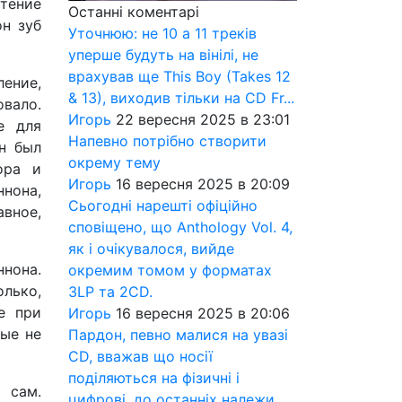
тение
Останні коментарі
н зуб
Уточнюю: не 10 а 11 треків
уперше будуть на вінілі, не
врахував ще This Boy (Takes 12
ление,
& 13), виходив тільки на CD Fr...
овало.
Игорь
22 вересня 2025 в 23:01
е для
Напевно потрібно створити
н был
окрему тему
ора и
Игорь
16 вересня 2025 в 20:09
нона,
Сьогодні нарешті офіційно
авное,
сповіщено, що Anthology Vol. 4,
як і очікувалося, вийде
ннона.
окремим томом у форматах
олько,
3LP та 2CD.
е при
Игорь
16 вересня 2025 в 20:06
рые не
Пардон, певно малися на увазі
CD, вважав що носії
поділяються на фізичні і
 сам.
цифрові, до останніх належи