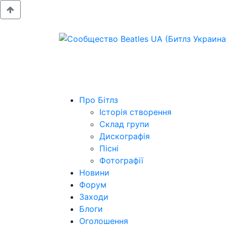
Про Бітлз
Історія створення
Склад групи
Дискографія
Пісні
Фотографії
Новини
Форум
Заходи
Блоги
Оголошення