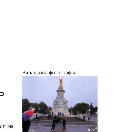
Випадкова фотографія
ь
ил на