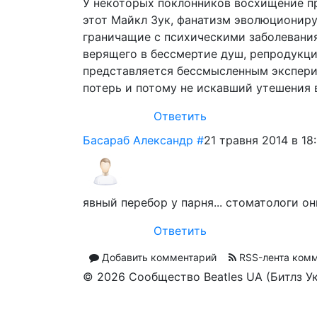
У некоторых поклонников восхищение пр
этот Майкл Зук, фанатизм эволюциониру
граничащие с психическими заболеваниям
верящего в бессмертие душ, репродукци
представляется бессмысленным эксперим
потерь и потому не искавший утешения в
Ответить
Басараб Александр
#
21 травня 2014 в 18:
явный перебор у парня... стоматологи они
Ответить
Добавить комментарий
RSS-лента ком
© 2026 Сообщество Beatles UA (Битлз У