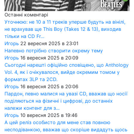
Останні коментарі
Уточнюю: не 10 а 11 треків уперше будуть на вінілі,
не врахував ще This Boy (Takes 12 & 13), виходив
тільки на CD Fr...
Игорь
22 вересня 2025 в 23:01
Напевно потрібно створити окрему тему
Игорь
16 вересня 2025 в 20:09
Сьогодні нарешті офіційно сповіщено, що Anthology
Vol. 4, як і очікувалося, вийде окремим томом у
форматах 3LP та 2CD.
Игорь
16 вересня 2025 в 20:06
Пардон, певно малися на увазі CD, вважав що носії
поділяються на фізичні і цифрові, до останніх
належи контент для з...
Игорь
10 вересня 2025 в 19:46
А цей реліз особисто для мене став повною
несподіванкою, вважав що скоріше видадуть щось