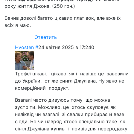
року життя Джона. (250 грн.)
Бачив доволі багато цікавих платівок, але вже їх
всіх я маю.
Ответить
Hvosten
#
24 квітня 2025 в 17:24
0
Трофеї цікаві. І цікаво, як і навіщо це завозили
до України. от же сингл Джуліана. Ну явно не
комерційний продукт.
Взагалі часто дивуюсь тому що можна
зустріти. Можливо, це хтось скуповує як
неліквід чи взагалі зі свалки прибирає й везе
сюди. Бо чи навряд хтосб спеціально таке як
сінгл Джуліана купив і привіз для переродажу