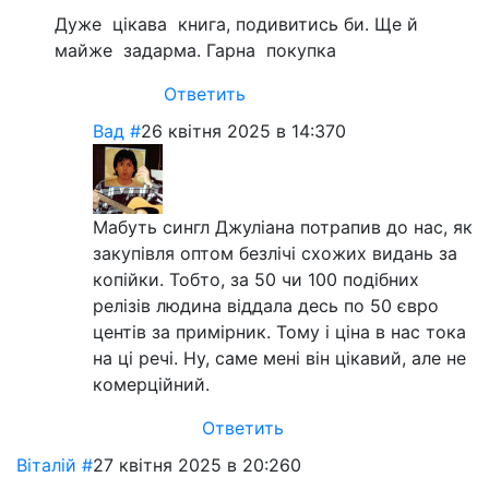
Дуже цікава книга, подивитись би. Ще й
майже задарма. Гарна покупка
Ответить
Вад
#
26 квітня 2025 в 14:37
0
Мабуть сингл Джуліана потрапив до нас, як
закупівля оптом безлічі схожих видань за
копійки. Тобто, за 50 чи 100 подібних
релізів людина віддала десь по 50 євро
центів за примірник. Тому і ціна в нас тока
на ці речі. Ну, саме мені він цікавий, але не
комерційний.
Ответить
Віталій
#
27 квітня 2025 в 20:26
0