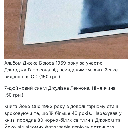
Альбом Джека Брюса 1969 року за участю
Джорджа Гаррісона під псивдонимом. Англійське
видання на CD (150 грн.)
7-дюймовий сингл Джуліана Леннона. Німеччина
(50 грн.)
Книга Йоко Оно 1983 року в доволі гарному стані,
вроховуючи те, що їй більше 40 років. Нарахував у
книзі порядка 80 чорно-білих світлин з Джоном та
Йоко від відомих фотографів періоду останього