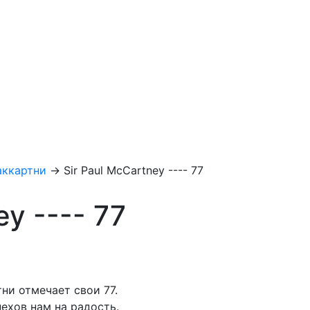
аккартни
→
Sir Paul McCartney ---- 77
ey ---- 77
ни отмечает свои 77.
ехов нам на радость.