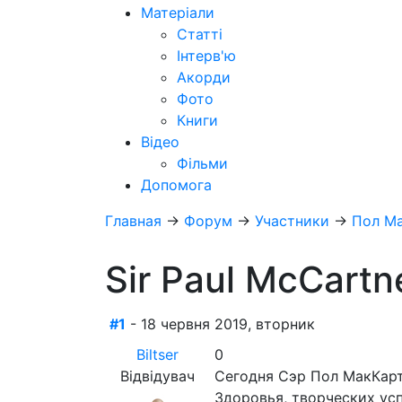
Матеріали
Статті
Інтерв'ю
Акорди
Фото
Книги
Відео
Фільми
Допомога
Главная
→
Форум
→
Участники
→
Пол М
Sir Paul McCartn
#1
- 18 червня 2019, вторник
Biltser
0
Відвідувач
Сегодня Сэр Пол МакКарт
Здоровья, творческих усп