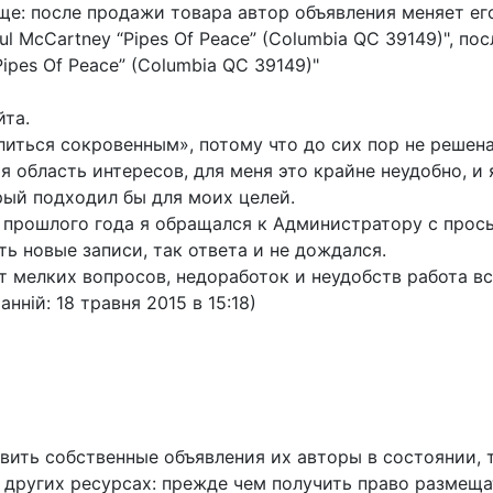
ще: после продажи товара автор объявления меняет ег
l McCartney “Pipes Of Peace” (Columbia QC 39149)", п
ipes Of Peace” (Columbia QC 39149)"
йта.
елиться сокровенным», потому что до сих пор не решен
я область интересов, для меня это крайне неудобно, и 
рый подходил бы для моих целей.
я прошлого года я обращался к Администратору с прос
ть новые записи, так ответа и не дождался.
т мелких вопросов, недоработок и неудобств работа вс
нній: 18 травня 2015 в 15:18)
авить собственные объявления их авторы в состоянии, 
а других ресурсах: прежде чем получить право размеща