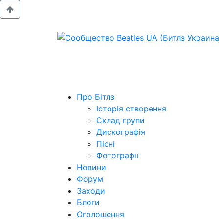
Про Бітлз
Історія створення
Склад групи
Дискографія
Пісні
Фотографії
Новини
Форум
Заходи
Блоги
Оголошення