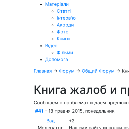
Матеріали
Статті
Інтерв'ю
Акорди
Фото
Книги
Відео
Фільми
Допомога
Главная
→
Форум
→
Общий Форум
→
Кн
Книга жалоб и 
Сообщаем о проблемах и даём предлож
#41
- 18 травня 2015, понедельник
Вад
+2
Модератор
Нашему сайту исполнился