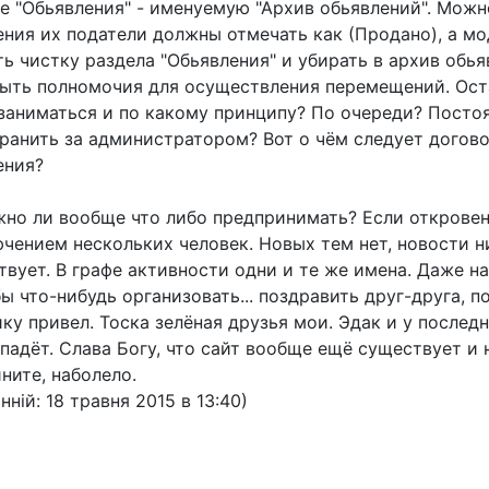
е "Обьявления" - именуемую "Архив обьявлений". Можно 
ения их податели должны отмечать как (Продано), а мо
ь чистку раздела "Обьявления" и убирать в архив обь
быть полномочия для осуществления перемещений. Ост
заниматься и по какому принципу? По очереди? Посто
ранить за администратором? Вот о чём следует договор
ения?
жно ли вообще что либо предпринимать? Если откровенн
ючением нескольких человек. Новых тем нет, новости н
твует. В графе активности одни и те же имена. Даже н
бы что-нибудь организовать... поздравить друг-друга, 
у привел. Тоска зелёная друзья мои. Эдак и у послед
адёт. Слава Богу, что сайт вообще ещё существует и н
ните, наболело.
нній: 18 травня 2015 в 13:40)