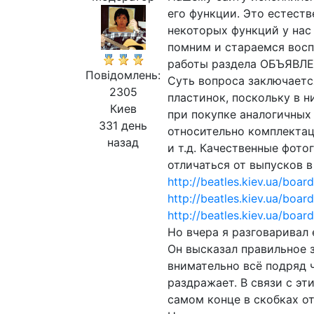
его функции. Это естест
некоторых функций у нас 
помним и стараемся восп
работы раздела ОБЪЯВЛ
Повідомлень:
Суть вопроса заключаетс
2305
пластинок, поскольку в 
Киев
при покупке аналогичных
331 день
относительно комплектац
назад
и т.д. Качественные фото
отличаться от выпусков в
http://beatles.kiev.ua/boar
http://beatles.kiev.ua/boar
http://beatles.kiev.ua/boar
Но вчера я разговаривал 
Он высказал правильное з
внимательно всё подряд ч
раздражает. В связи с эт
самом конце в скобках о