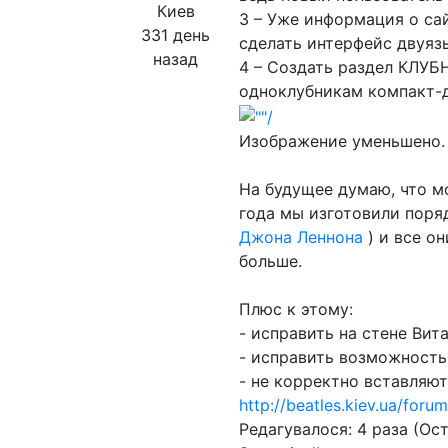
Киев
3 – Уже информация о сай
331 день
сделать интерфейс двуязы
назад
4 – Создать раздел КЛУ
одноклубникам компакт-ди
Изображение уменьшено. 
На будущее думаю, что мо
года мы изготовили поря
Джона Леннона
) и все о
больше.
Плюс к этому:
- исправить на стене Вит
- исправить возможность
- не корректно вставляют
http://beatles.kiev.ua/for
Редагувалося: 4 раза (Ост