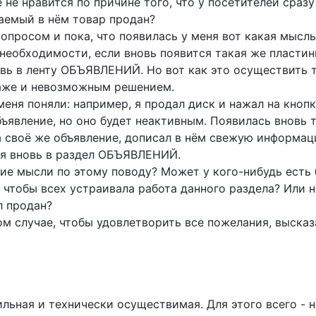
 не нравится по причине того, что у посетителей сразу
гаемый в нём товар продан?
опросом и пока, что появилась у меня вот какая мысль
 необходимости, если вновь появится такая же пласти
вь в ленту ОБЪЯВЛЕНИЙ. Но вот как это осуществить те
даже и невозможным решением.
 меня поняли: например, я продал диск и нажал на кн
ъявление, но оно будет неактивным. Появилась вновь т
а своё же объявление, дописал в нём свежую информац
ся вновь в раздел ОБЪЯВЛЕНИЙ.
ие мысли по этому поводу? Может у кого-нибудь есть
, чтобы всех устраивала работа данного раздела? Или 
л продан?
ом случае, чтобы удовлетворить все пожелания, выска
ильная и технически осуществимая. Для этого всего -