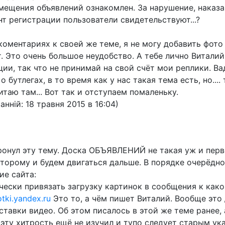
мещения объявлений ознакомлен. За нарушение, наказа
т регистрации пользователи свидетельствуют...?
коментариях к своей же теме, я не могу добавить фото 
 Это очень большое неудобство. А тебе лично Виталий 
ии, так что не принимай на свой счёт мои реплики. В
бутлегах, в то время как у нас такая тема есть, но...
таю там... Вот так и отступаем помаленьку.
анній: 18 травня 2015 в 16:04)
тронул эту тему. Доска ОБЪЯВЛЕНИЙ не такая уж и перв
оторому и будем двигаться дальше. В порядке очерёдн
ие сайта:
чески привязать загрузку картинок в сообщения к как
tki.yandex.ru
Это то, а чём пишет Виталий. Вообще это
ставки видео. Об этом писалось в этой же теме ранее,
эту хитрость ещё не изучил и тупо следует старым ук