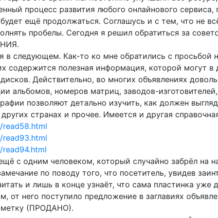
венный процесс развития любого онлайнового сервиса,
будет ещё продолжаться. Соглашусь и с тем, что не вс
олнять пробелы. Сегодня я решил обратиться за совет
ЕНИЯ.
я в следующем. Как-то ко мне обратились с просьбой 
них содержится полезная информация, которой могут в
 дисков. Действительно, во многих объявлениях довол
ии альбомов, номеров матриц, заводов-изготовителей,
графии позволяют детально изучить, как должен выгляд
 других странах и прочее. Имеется и другая справочн
d/read58.html
d/read93.html
d/read94.html
ещё с одним человеком, который случайно забрёл на н
амечание по поводу того, что посетитель, увидев заин
итать и лишь в конце узнаёт, что сама пластинка уже д
им, от него поступило предложение в заглавиях объявле
тметку (ПРОДАНО).