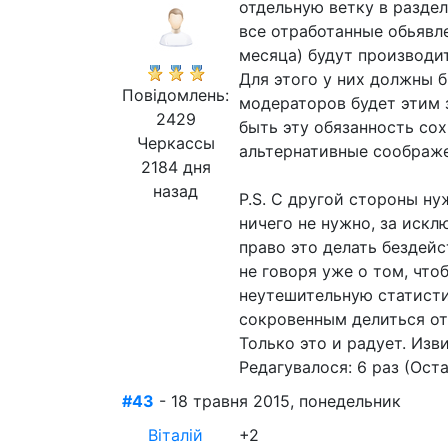
отдельную ветку в раздел
все отработанные обьявл
месяца) будут производит
Для этого у них должны 
Повідомлень:
модераторов будет этим 
2429
быть эту обязанность сох
Черкассы
альтернативные соображ
2184 дня
назад
P.S. С другой стороны ну
ничего не нужно, за искл
право это делать бездейс
не говоря уже о том, что
неутешительную статистик
сокровенным делиться отп
Только это и радует. Изви
Редагувалося: 6 раз (Оста
#43
- 18 травня 2015, понедельник
Віталій
+2