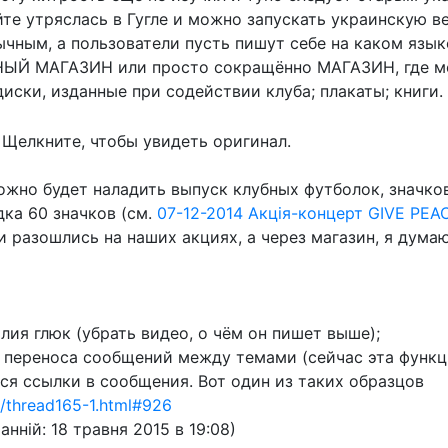
те утряслась в Гугле и можно запускать украинскую в
чным, а пользователи пусть пишут себе на каком язык
БНЫЙ МАГАЗИН или просто сокращённо МАГАЗИН, где м
ски, изданные при содействии клуба; плакаты; книги.
Щелкните, чтобы увидеть оригинал.
жно будет наладить выпуск клубных футболок, значков
дка 60 значков (см.
07-12-2014 Акція-концерт GIVE PEA
ни разошлись на наших акциях, а через магазин, я дум
алия глюк (убрать видео, о чём он пишет выше);
 переноса сообщений между темами (сейчас эта функци
ся ссылки в сообщения. Вот один из таких образцов
um/thread165-1.html#926
анній: 18 травня 2015 в 19:08)