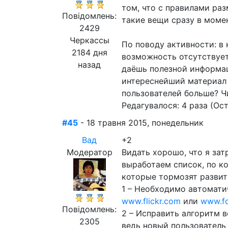
том, что с правилами раз
Повідомлень:
такие вещи сразу в момен
2429
Черкассы
По поводу активности: в 
2184 дня
возможность отсутствует.
назад
даёшь полезной информац
интереснейший материал о 
пользователей больше? Чи
Редагувалося: 4 раза (Ост
#45
- 18 травня 2015, понедельник
Вад
+2
Модератор
Видать хорошо, что я за
выработаем список, по к
которые тормозят развит
1 – Необходимо автомати
www.flickr.com
или
www.fo
Повідомлень:
2 – Исправить алгоритм в
2305
ведь новый пользователь 