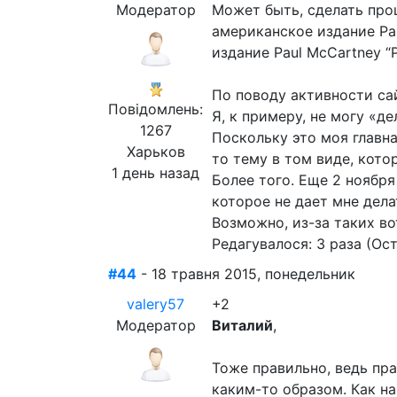
Модератор
Может быть, сделать про
американское издание Pau
издание Paul McCartney “P
По поводу активности са
Повідомлень:
Я, к примеру, не могу «д
1267
Поскольку это моя главна
Харьков
то тему в том виде, кото
1 день назад
Более того. Еще 2 ноябр
которое не дает мне дела
Возможно, из-за таких во
Редагувалося: 3 раза (Оста
#44
- 18 травня 2015, понедельник
valery57
+2
Модератор
Виталий
,
Тоже правильно, ведь пр
каким-то образом. Как н