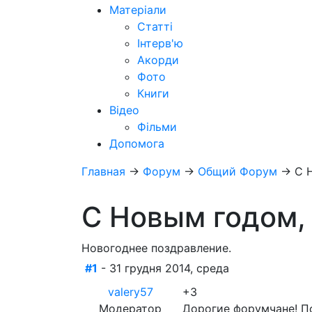
Матеріали
Статті
Інтерв'ю
Акорди
Фото
Книги
Відео
Фільми
Допомога
Главная
→
Форум
→
Общий Форум
→
С 
С Новым годом,
Новогоднее поздравление.
#1
- 31 грудня 2014, среда
valery57
+3
Модератор
Дорогие форумчане! По