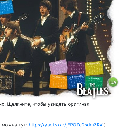
о. Щелкните, чтобы увидеть оригинал.
р можна тут:
https://yadi.sk/d/jFROZc2sdmZRX
)