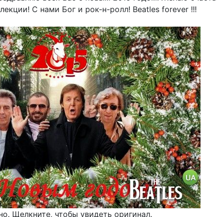
екции! С нами Бог и рок-н-ролл! Beatles forever !!!
о. Щелкните, чтобы увидеть оригинал.