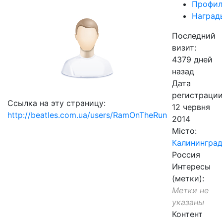
Профил
Наград
Последний
визит:
4379 дней
назад
Дата
регистрации
Ссылка на эту страницу:
12 червня
http://beatles.com.ua/users/RamOnTheRun
2014
Місто:
Калинингра
Россия
Интересы
(метки):
Метки не
указаны
Контент