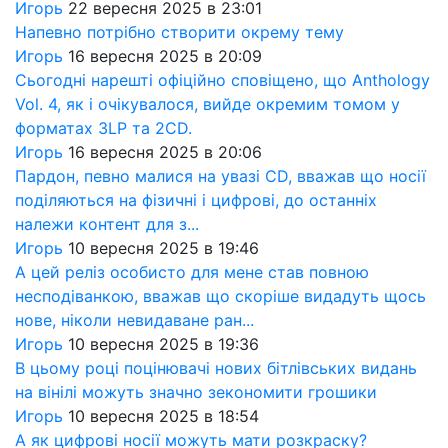
Игорь
22 вересня 2025 в 23:01
Напевно потрібно створити окрему тему
Игорь
16 вересня 2025 в 20:09
Сьогодні нарешті офіційно сповіщено, що Anthology
Vol. 4, як і очікувалося, вийде окремим томом у
форматах 3LP та 2CD.
Игорь
16 вересня 2025 в 20:06
Пардон, певно малися на увазі CD, вважав що носії
поділяються на фізичні і цифрові, до останніх
належи контент для з...
Игорь
10 вересня 2025 в 19:46
А цей реліз особисто для мене став повною
несподіванкою, вважав що скоріше видадуть щось
нове, ніколи невидаване ран...
Игорь
10 вересня 2025 в 19:36
В цьому році поцінювачі нових бітлівських видань
на вінілі можуть значно зекономити грошики
Игорь
10 вересня 2025 в 18:54
А як цифрові носії можуть мати розкраску?