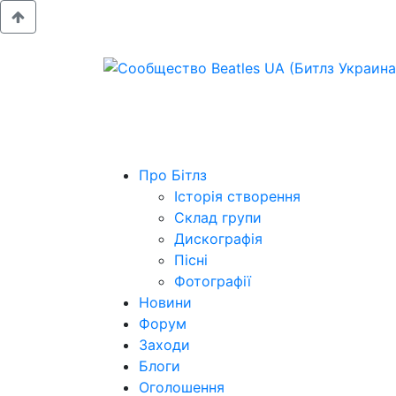
Про Бітлз
Історія створення
Склад групи
Дискографія
Пісні
Фотографії
Новини
Форум
Заходи
Блоги
Оголошення