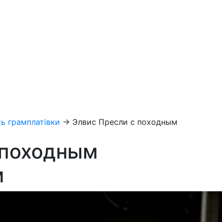
ь грамплатівки
→
Элвис Пресли с походным
 походным
м