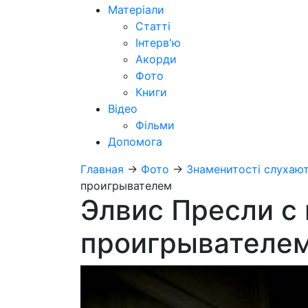
Матеріали
Статті
Інтерв'ю
Акорди
Фото
Книги
Відео
Фільми
Допомога
Главная
→
Фото
→
Знаменитості слухают
проигрывателем
Элвис Пресли с
проигрывателе