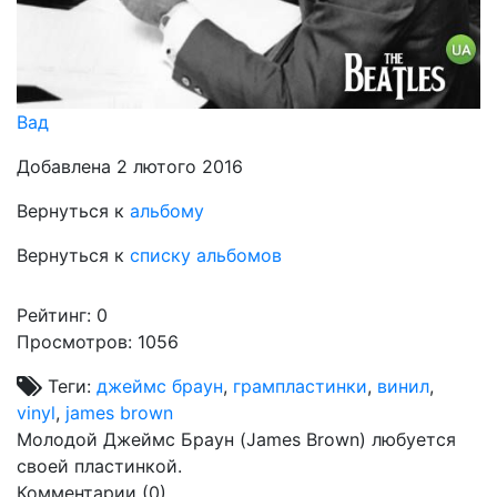
Вад
Добавлена 2 лютого 2016
Вернуться к
альбому
Вернуться к
списку альбомов
Рейтинг:
0
Просмотров: 1056
Теги:
джеймс браун
,
грампластинки
,
винил
,
vinyl
,
james brown
Молодой Джеймс Браун (James Brown) любуется
своей пластинкой.
Комментарии (
0
)