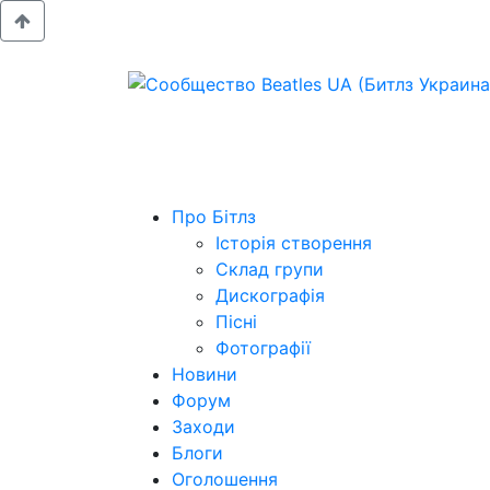
Про Бітлз
Історія створення
Склад групи
Дискографія
Пісні
Фотографії
Новини
Форум
Заходи
Блоги
Оголошення