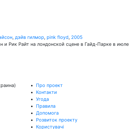
эйсон
,
дэйв гилмор
,
pink floyd
,
2005
н и Рик Райт на лондонской сцене в Гайд-Парке в июл
краина)
Про проект
Контакти
Угода
Правила
Допомога
Розвиток проекту
Користувачі