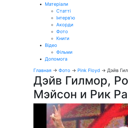
Матеріали
Статті
Інтерв'ю
Акорди
Фото
Книги
Відео
Фільми
Допомога
Главная
→
Фото
→
Pink Floyd
→
Дэйв Гил
Дэйв Гилмор, Р
Мэйсон и Рик Ра