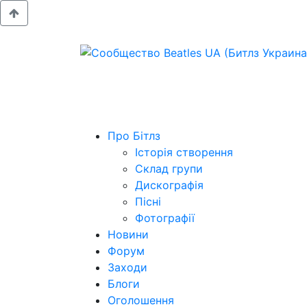
Про Бітлз
Історія створення
Склад групи
Дискографія
Пісні
Фотографії
Новини
Форум
Заходи
Блоги
Оголошення