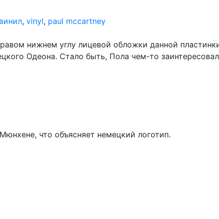
винил
,
vinyl
,
paul mccartney
в правом нижнем углу лицевой обложки данной пластинки
ецкого Одеона. Стало быть, Пола чем-то заинтересова
 Мюнхене, что объясняет немецкий логотип.