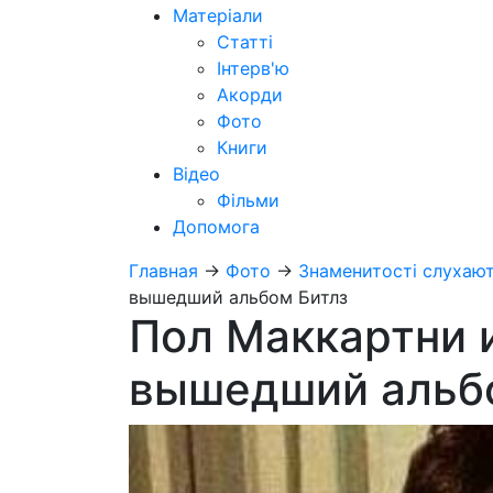
Матеріали
Статті
Інтерв'ю
Акорди
Фото
Книги
Відео
Фільми
Допомога
Главная
→
Фото
→
Знаменитості слухают
вышедший альбом Битлз
Пол Маккартни и
вышедший альб