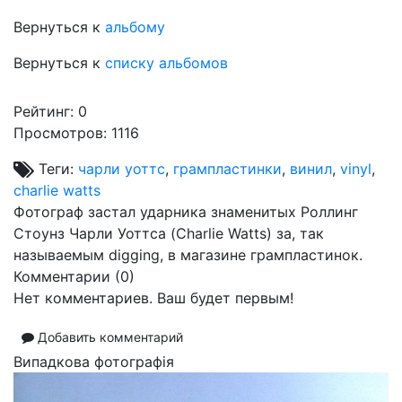
Вернуться к
альбому
Вернуться к
списку альбомов
Рейтинг:
0
Просмотров: 1116
Теги:
чарли уоттс
,
грампластинки
,
винил
,
vinyl
,
charlie watts
Фотограф застал ударника знаменитых Роллинг
Стоунз Чарли Уоттса (Charlie Watts) за, так
называемым digging, в магазине грампластинок.
Комментарии (
0
)
Нет комментариев. Ваш будет первым!
Добавить комментарий
Випадкова фотографія