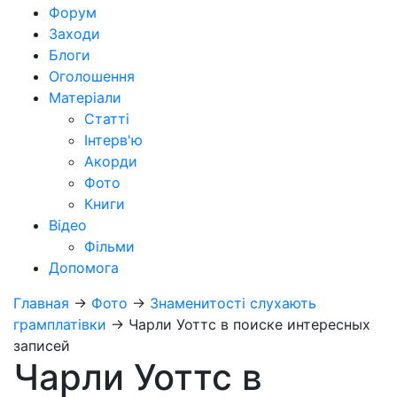
Форум
Заходи
Блоги
Оголошення
Матеріали
Статті
Інтерв'ю
Акорди
Фото
Книги
Відео
Фільми
Допомога
Главная
→
Фото
→
Знаменитості слухають
грамплатівки
→
Чарли Уоттс в поиске интересных
записей
Чарли Уоттс в