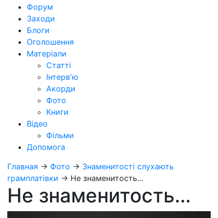
Форум
Заходи
Блоги
Оголошення
Матеріали
Статті
Інтерв'ю
Акорди
Фото
Книги
Відео
Фільми
Допомога
Главная
→
Фото
→
Знаменитості слухають
грамплатівки
→
Не знаменитость...
Не знаменитость...