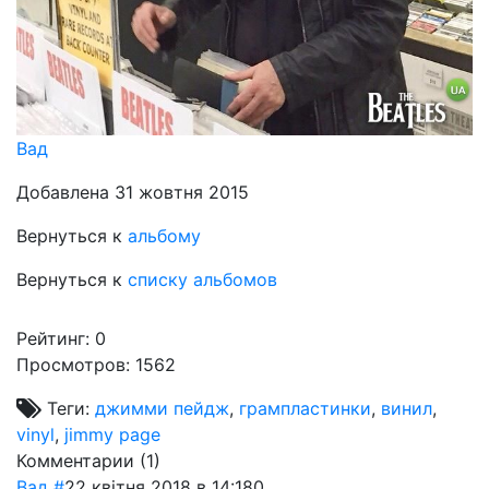
Вад
Добавлена 31 жовтня 2015
Вернуться к
альбому
Вернуться к
списку альбомов
Рейтинг:
0
Просмотров: 1562
Теги:
джимми пейдж
,
грампластинки
,
винил
,
vinyl
,
jimmy page
Комментарии (
1
)
Вад
#
22 квітня 2018 в 14:18
0