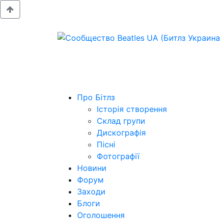
Про Бітлз
Історія створення
Склад групи
Дискографія
Пісні
Фотографії
Новини
Форум
Заходи
Блоги
Оголошення