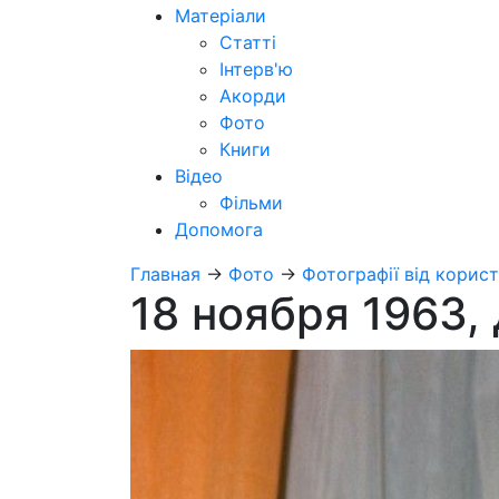
Матеріали
Статті
Інтерв'ю
Акорди
Фото
Книги
Відео
Фільми
Допомога
Главная
→
Фото
→
Фотографії від корист
18 ноября 1963,