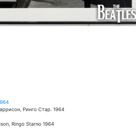
1964
ррисон, Ринго Стар. 1964
ison, Ringo Starrю 1964