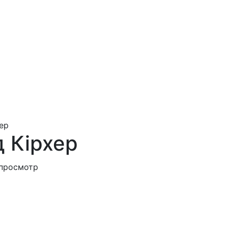
ер
 Кірхер
просмотр