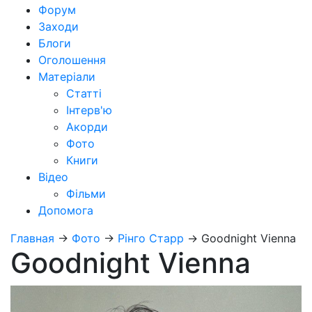
Форум
Заходи
Блоги
Оголошення
Матеріали
Статті
Інтерв'ю
Акорди
Фото
Книги
Відео
Фільми
Допомога
Главная
→
Фото
→
Рінго Старр
→
Goodnight Vienna
Goodnight Vienna