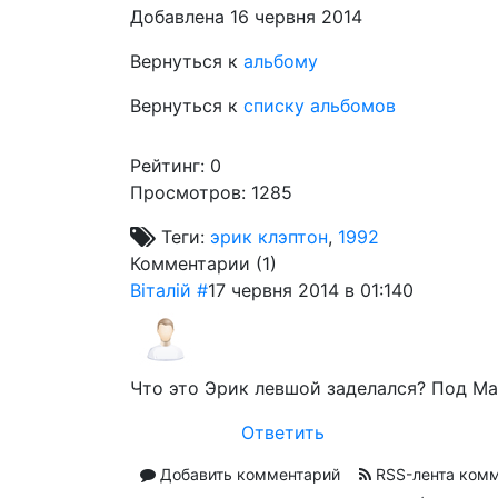
Добавлена 16 червня 2014
Вернуться к
альбому
Вернуться к
списку альбомов
Рейтинг:
0
Просмотров: 1285
Теги:
эрик клэптон
,
1992
Комментарии (
1
)
Віталій
#
17 червня 2014 в 01:14
0
Что это Эрик левшой заделался? Под Мак
Ответить
Добавить комментарий
RSS-лента ком