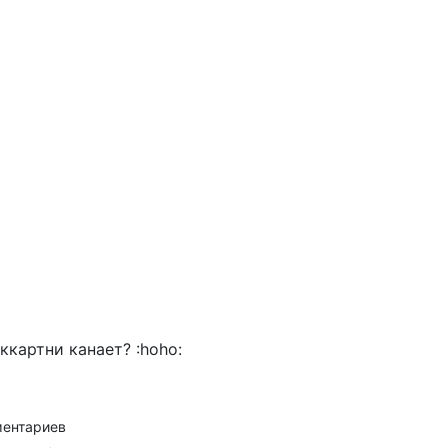
картни канает? :hoho:
ментариев