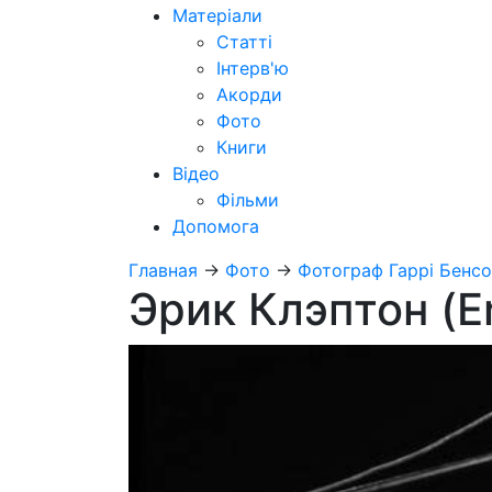
Матеріали
Статті
Інтерв'ю
Акорди
Фото
Книги
Відео
Фільми
Допомога
Главная
→
Фото
→
Фотограф Гаррі Бенс
Эрик Клэптон (Er