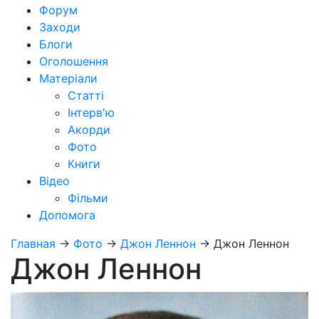
Форум
Заходи
Блоги
Оголошення
Матеріали
Статті
Інтерв'ю
Акорди
Фото
Книги
Відео
Фільми
Допомога
Главная
→
Фото
→
Джон Леннон
→
Джон Леннон
Джон Леннон