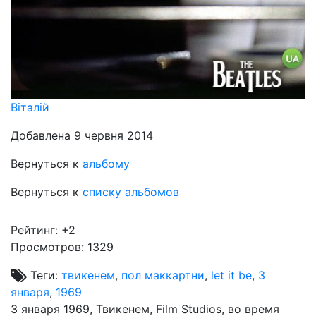
Віталій
Добавлена 9 червня 2014
Вернуться к
альбому
Вернуться к
списку альбомов
Рейтинг:
+2
Просмотров: 1329
Теги:
твикенем
,
пол маккартни
,
let it be
,
3
января
,
1969
3 января 1969, Твикенем, Film Studios, во время