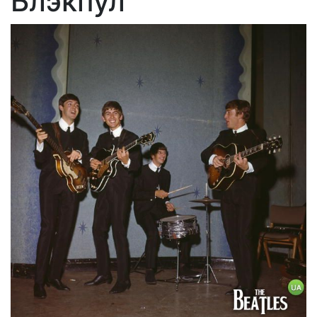
Блэкпул