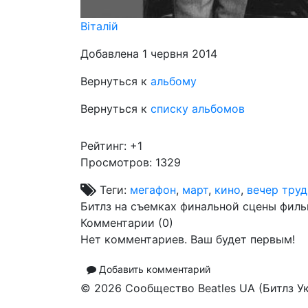
Віталій
Добавлена 1 червня 2014
Вернуться к
альбому
Вернуться к
списку альбомов
Рейтинг:
+1
Просмотров: 1329
Теги:
мегафон
,
март
,
кино
,
вечер труд
Битлз на съемках финальной сцены фильм
Комментарии (
0
)
Нет комментариев. Ваш будет первым!
Добавить комментарий
© 2026 Сообщество Beatles UA (Битлз У