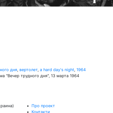
ного дня
,
вертолет
,
a hard day's night
,
1964
а "Вечер трудного дня", 13 марта 1964
краина)
Про проект
Контакти